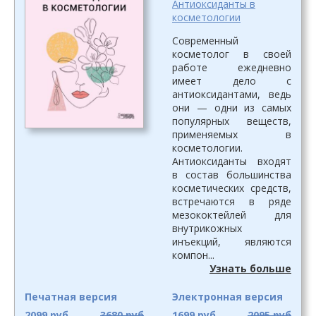
Антиоксиданты в
косметологии
Современный
косметолог в своей
работе ежедневно
имеет дело с
антиоксидантами, ведь
они — одни из самых
популярных веществ,
применяемых в
косметологии.
Антиоксиданты входят
в состав большинства
косметических средств,
встречаются в ряде
мезококтейлей для
внутрикожных
инъекций, являются
компон...
Узнать больше
Печатная версия
Электронная версия
2099 руб
3680 руб
1699 руб
2095 руб