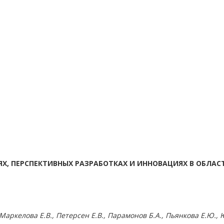
Х, ПЕРСПЕКТИВНЫХ РАЗРАБОТКАХ И ИННОВАЦИЯХ В ОБЛА
 Маркелова Е.В., Петерсен Е.В., Парамонов Б.А., Пьянкова Е.Ю.,