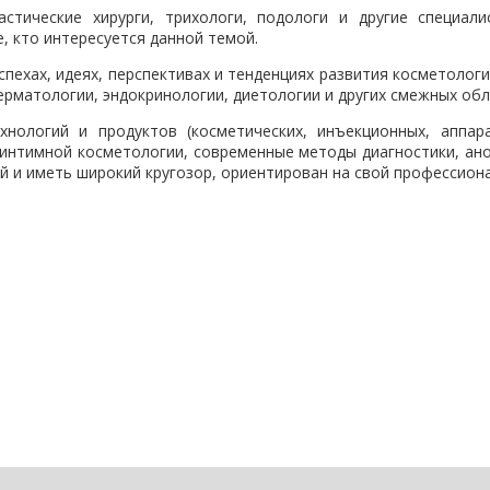
стические хирурги, трихологи, подологи и другие специал
е, кто интересуется данной темой.
спехах, идеях, перспективах и тенденциях развития косметолог
ерматологии, эндокринологии, диетологии и других смежных обл
хнологий и продуктов (косметических, инъекционных, аппар
 интимной косметологии, современные методы диагностики, ано
й и иметь широкий кругозор, ориентирован на свой профессион