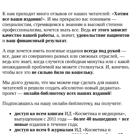
К нам приходит много отзывов от наших читателей: «
Хотим
все ваши издания!
». И мы прекрасно вас понимаем —
специалистам, стремящимся к знаниям и высокой степени
профессионализма, хочется знать все. Ведь
от этого зависит
качество вашей работы
, а, значит,
удовольствие пациентов
и
ваш финансовый результат
.
А еще хочется иметь полезные издания
всегда под рукой
—
все, даже из совершенно разных или смежных отраслей, —
ведь кто знает, когда случится свободная минутка или с какой
неожиданной проблемой вы можете столкнуться. И, конечно,
чтобы все это
не сильно било по кошельку
.
Мы долго думали, что мы можем еще сделать для наших
читателей и решили создать абсолютно новый диджитал-
проект —
онлайн-библиотеку всех наших изданий
!
Подписавшись на нашу онлайн-библиотеку, вы получите:
доступ ко всем книгам
ИД «Косметика и медицина»,
выпущенным с 2011 года —
более
40 вышедших
+
все
новые
издания в течение года;
доступ ко всем 6 журналам
ИД «Косметика и