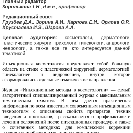
Главный редактор
Королькова Т.Н., д.м.н., профессор
Редакционный совет
Груздев Д.А., Зорина А.И., Карпова Е.И., Орлова О.Р.,
Хрусталева И.Э., Шарова А.А.
Целевая аудитория:
косметологи, дерматологи,
пластические хирурги, трихологи, гинекологи, андрологи,
неврологи, а также все те, кто интересуется данной
тематикой
Инъекционная косметология представляет собой большую
область на стыке с пластической хирургией, дерматологией,
гинекологией и андрологией, внутри которой
сформировались отдельные тематические направления.
Журнал «Инъекционные методы в косметологии» — самый
авторитетный специализированный журнал с максимальным
тематическим охватом. В нем дается практическая
информация по всем известным современным инъекционным
технологиям с описанием свойств препаратов, техник
введения и протоколов, рассказывается о профилактике и
лечении осложнений после инъекционных процедур, а также
о сочетанных методиках для комплексной коррекции
различных проблем в разных зонах лица и тела.