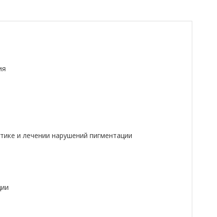
ия
ике и лечении нарушений пигментации
ции