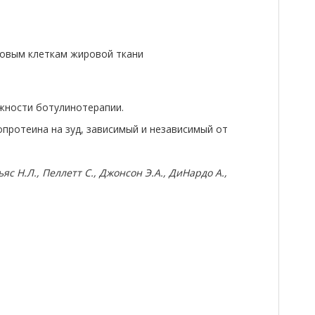
ловым клеткам жировой ткани
жности ботулинотерапии.
протеина на зуд, зависимый и независимый от
яс Н.Л., Пеллетт С., Джонсон Э.А., ДиНардо А.,