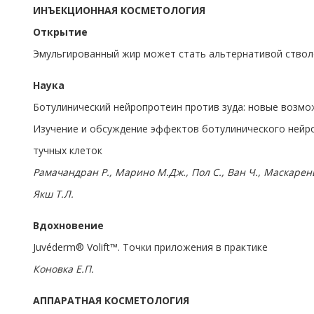
ИНЪЕКЦИОННАЯ КОСМЕТОЛОГИЯ
Открытие
Эмульгированный жир может стать альтернативой ство
Наука
Ботулинический нейропротеин против зуда: новые возмо
Изучение и обсуждение эффектов ботулинического нейро
тучных клеток
Рамачандран Р., Марино М.Дж., Пол С., Ван Ч., Маскарень
Якш Т.Л.
Вдохновение
Juvéderm® Volift™. Точки приложения в практике
Коновка Е.П.
АППАРАТНАЯ КОСМЕТОЛОГИЯ