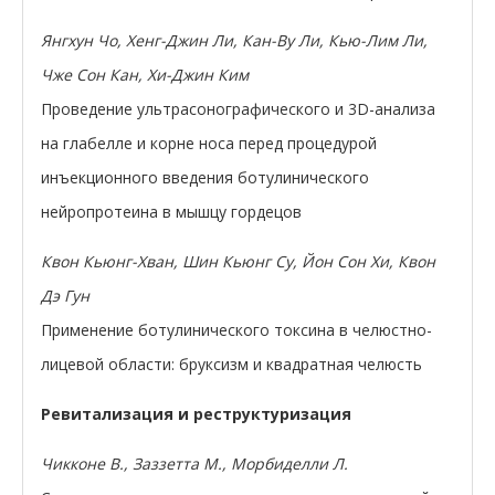
Янгхун Чо, Хенг-Джин Ли, Кан-Ву Ли, Кью-Лим Ли,
Чже Сон Кан, Хи-Джин Ким
Проведение ультрасонографического и 3D-анализа
на глабелле и корне носа перед процедурой
инъекционного введения ботулинического
нейропротеина в мышцу гордецов
Квон Кьюнг-Хван, Шин Кьюнг Су, Йон Сон Хи, Квон
Дэ Гун
Применение ботулинического токсина в челюстно-
лицевой области: бруксизм и квадратная челюсть
Ревитализация и реструктуризация
Чикконе В., Заззетта М., Морбиделли Л.