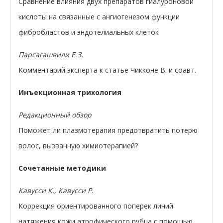
Сравнение влияния двух препаратов гиалуроновой
кислоты на связанные с ангиогенезом функции
фибробластов и эндотелиальных клеток
Парсагашвили Е.З.
Комментарий эксперта к статье Чикконе В. и соавт.
Инъекционная трихология
Редакционный обзор
Поможет ли плазмотерапия предотвратить потерю
волос, вызванную химиотерапией?
Сочетанные методики
Кавусси К., Кавусси Р.
Коррекция ориентированного поперек линий
натяжения кожи атрофического рубца с помощью