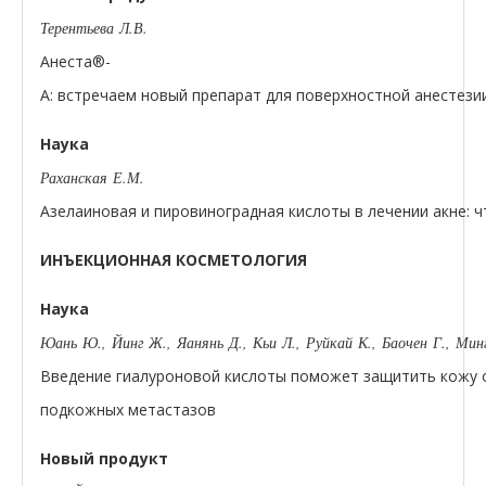
Терентьева Л.В.
Анеста®-
А: встречаем новый препарат для поверхностной анестез
Наука
Раханская Е.М.
Азелаиновая и пировиноградная кислоты в лечении акне: 
ИНЪЕКЦИОННАЯ КОСМЕТОЛОГИЯ
Наука
Юань Ю., Йинг Ж., Яанянь Д., Кьи Л., Руйкай К., Баочен Г., Мин
Введение гиалуроновой кислоты поможет защитить кожу 
подкожных метастазов
Новый продукт