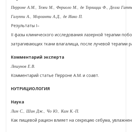
Перроне А.М., Тезеи М., Фериоло М., де Терлицци Ф., Делла Гатт
Галуппи А., Морганти А.Д., де Иако П.
Результаты I–
II фазы клинического исследования лазерной терапии по
затрагивающих ткани влагалища, после лучевой терапии 
Комментарий эксперта
Лешунов Е.В.
Комментарий статье Перроне А.М. и соавт.
НУТРИЦИОЛОГИЯ
Наука
Лим С., Шин Дж., Чо Ю., Ким К.-П.
Как пищевой рацион влияет на секрецию себума, увлажне