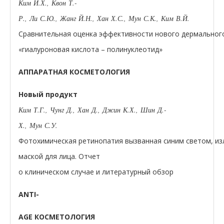
Ким Й.Х., Квон Т.-
Р., Ли С.Ю., Жанг Й.Н., Хан Х.С., Мун С.К., Ким В.Й.
Сравнительная оценка эффективности нового дермальног
«гиалуроновая кислота – полинуклеотид»
АППАРАТНАЯ КОСМЕТОЛОГИЯ
Новый продукт
Ким Т.Г., Чунг Д., Хан Д., Джин К.Х., Шин Д.-
Х., Мун С.У.
Фотохимическая ретинопатия вызванная синим светом, и
маской для лица. Отчет
о клиническом случае и литературный обзор
ANTI-
AGE КОСМЕТОЛОГИЯ