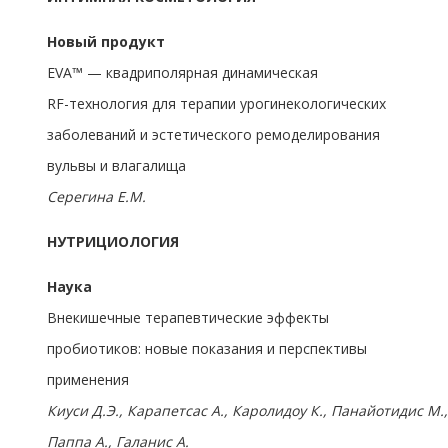
Новый продукт
EVA™ — квадриполярная динамическая
RF-технология для терапии урогинекологических
заболеваний и эстетического ремоделирования
вульвы и влагалища
Серегина Е.М.
НУТРИЦИОЛОГИЯ
Наука
Внекишечные терапевтические эффекты
пробиотиков: новые показания и перспективы
применения
Киуси Д.Э., Карапетсас А., Каролидоу К., Панайотидис М.
Паппа А., Галанис А.