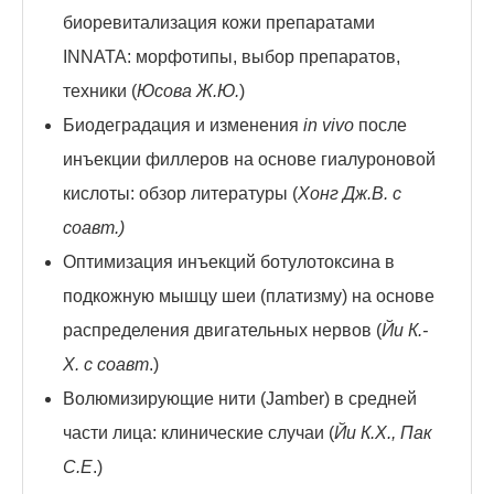
биоревитализация кожи препаратами
INNATA: морфотипы, выбор препаратов,
техники (
Юсова Ж.Ю.
)
Биодеградация и изменения
in vivo
после
инъекции филлеров на основе гиалуроновой
кислоты: обзор литературы (
Хонг Дж.В. с
соавт.)
Оптимизация инъекций ботулотоксина в
подкожную мышцу шеи (платизму) на основе
распределения двигательных нервов (
Йи К.-
Х. с соавт
.)
Волюмизирующие нити (Jamber) в средней
части лица: клинические случаи (
Йи К.Х., Пак
С.Е
.)