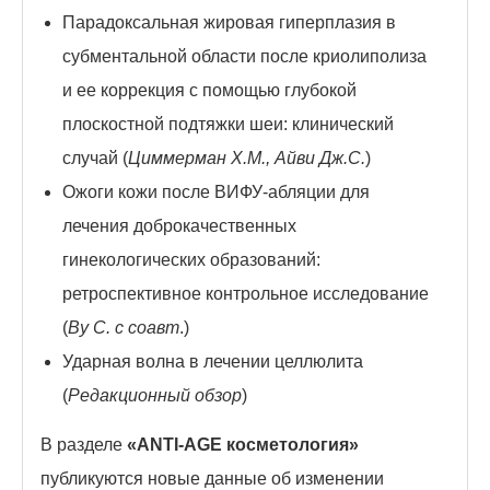
Парадоксальная жировая гиперплазия в
субментальной области после криолиполиза
и ее коррекция с помощью глубокой
плоскостной подтяжки шеи: клинический
случай (
Циммерман Х.М., Айви Дж.С.
)
Ожоги кожи после ВИФУ-абляции для
лечения доброкачественных
гинекологических образований:
ретроспективное контрольное исследование
(
Ву С. с соавт
.)
Ударная волна в лечении целлюлита
(
Редакционный обзор
)
В разделе
«ANTI-AGE косметология»
публикуются новые данные об изменении