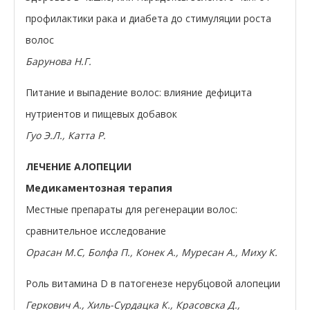
профилактики рака и диабета до стимуляции роста
волос
Барунова Н.Г.
Питание и выпадение волос: влияние дефицита
нутриентов и пищевых добавок
Гуо Э.Л., Катта Р.
ЛЕЧЕНИЕ АЛОПЕЦИИ
Медикаментозная терапия
Местные препараты для регенерации волос:
сравнительное исследование
Орасан М.С, Болфа П., Конек А., Муресан А., Миху К.
Роль витамина D в патогенезе нерубцовой алопеции
Геркович А., Хиль-Сурдацка К., Красовска Д.,