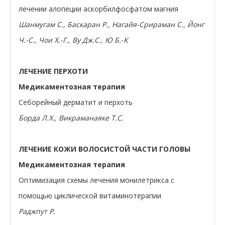
лечении алопеции аскорбилфосфатом магния
Шанмугам С., Баскаран Р., Нагайя-Срираман С., Йонг
Ч.-С., Чои Х.-Г., Ву Дж.С., Ю Б.-К
ЛЕЧЕНИЕ ПЕРХОТИ
Медикаментозная терапия
Себорейный дерматит и перхоть
Борда Л.Х., Викраманаяке Т.С.
ЛЕЧЕНИЕ КОЖИ ВОЛОСИСТОЙ ЧАСТИ ГОЛОВЫ
Медикаментозная терапия
Оптимизация схемы лечения монилетрикса с
помощью циклической витаминотерапии
Раджпут Р.