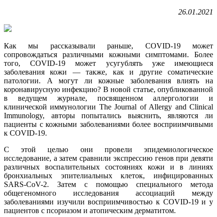
26.01.2021
Как мы рассказывали раньше, COVID-19 может
сопровождаться различными кожными симптомами. Более
того, COVID-19 может усугублять уже имеющиеся
заболевания кожи — также, как и другие соматические
патологии. А могут ли кожные заболевания влиять на
коронавирусную инфекцию? В новой статье, опубликованной
в ведущем журнале, посвященном аллергологии и
клинической иммунологии The Journal of Allergy and Clinical
Immunology, авторы попытались выяснить, являются ли
пациенты с кожными заболеваниями более восприимчивыми
к COVID-19.
С этой целью они провели эпидемиологическое
исследование, а затем сравнили экспрессию генов при девяти
различных воспалительных состояниях кожи и в линиях
бронхиальных эпителиальных клеток, инфицированных
SARS-CoV-2. Затем с помощью специального метода
общегеномного исследования ассоциаций между
заболеваниями изучили восприимчивостью к COVID-19 и у
пациентов с псориазом и атопическим дерматитом.