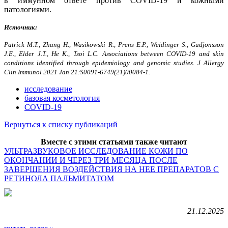
в иммунном ответе против COVID-19 и кожными
патологиями.
Источник:
Patrick M.T., Zhang H., Wasikowski R., Prens E.P., Weidinger S., Gudjonsson
J.E., Elder J.T., He K., Tsoi L.C. Associations between COVID-19 and skin
conditions identified through epidemiology and genomic studies. J Allergy
Clin Immunol 2021 Jan 21:S0091-6749(21)00084-1.
исследование
базовая косметология
COVID-19
Вернуться к списку публикаций
Вместе с этими статьями также читают
УЛЬТРАЗВУКОВОЕ ИССЛЕДОВАНИЕ КОЖИ ПО
ОКОНЧАНИИ И ЧЕРЕЗ ТРИ МЕСЯЦА ПОСЛЕ
ЗАВЕРШЕНИЯ ВОЗДЕЙСТВИЯ НА НЕЕ ПРЕПАРАТОВ С
РЕТИНОЛА ПАЛЬМИТАТОМ
21.12.2025