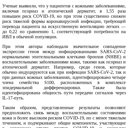
Ученые выявили, что у пациентов с кожными заболеваниями,
включая псориаз и атопический дерматит, в 1,55 раза
повышен риск COVID-19, но при этом существенно снижен
риск тяжелой формы коронавирусной инфекции, требующей
перевода пациента на искусственную вентиляцию легких —
до 0,22 по сравнению 1, соответствующей потребности на
ИВЛ в обычной популяции.
При этом авторы наблюдали значительное совпадение
экспрессии генов между инфицированными SARS-CoV-2
нормальными эпителиальными клетками бронхов (NHBE) и
воспалительными заболеваниями кожи, такими как псориаз и
атопический дерматит. Например, среди генов, которые
обычно индуцируются как при инфекции SARS-CoV-2, так и
при данных кожных заболеваниях, идентифицировано четыре
члена семейства S100, расположенных в комплексе
эпидермальной дифференцировки. Также была
идентифицирована общность пути передачи сигналов через
IL-17-путь.
Таким образом, представленные результаты позволяют
предположить связь между воспалительными состояниями
кожи и более высоким риском COVID-19, но с менее тяжелым
течением, и подчеркивают общие компоненты, участвующие