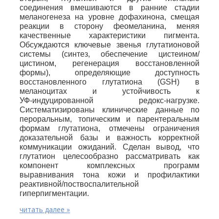
соединения вмешиваются в ранние стадии
меланогенеза на уровне дофахинона, смещая
реакции в сторону феомеланина, меняя
качественные характеристики пигмента.
Обсуждаются ключевые звенья глутатионовой
системы (синтез, обеспечение цистеином/
цистином, регенерация восстановленной
формы), определяющие доступность
восстановленного глутатиона (GSH) в
меланоцитах и устойчивость к
УФ‑индуцированной редокс‑нагрузке.
Систематизированы клинические данные по
пероральным, топическим и парентеральным
формам глутатиона, отмечены ограничения
доказательной базы и важность корректной
коммуникации ожиданий. Сделан вывод, что
глутатион целесообразно рассматривать как
компонент комплексных программ
выравнивания тона кожи и профилактики
реактивной/поствоспалительной
гиперпигментации.
читать далее »