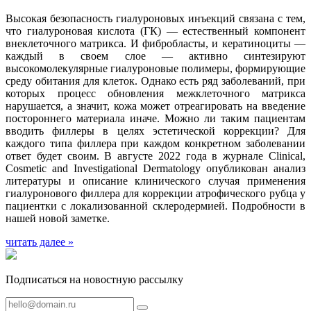
Высокая безопасность гиалуроновых инъекций связана с тем,
что гиалуроновая кислота (ГК) — естественный компонент
внеклеточного матрикса. И фибробласты, и кератиноциты —
каждый в своем слое — активно синтезируют
высокомолекулярные гиалуроновые полимеры, формирующие
среду обитания для клеток. Однако есть ряд заболеваний, при
которых процесс обновления межклеточного матрикса
нарушается, а значит, кожа может отреагировать на введение
постороннего материала иначе. Можно ли таким пациентам
вводить филлеры в целях эстетической коррекции? Для
каждого типа филлера при каждом конкретном заболевании
ответ будет своим. В августе 2022 года в журнале Clinical,
Cosmetic and Investigational Dermatology опубликован анализ
литературы и описание клинического случая применения
гиалуронового филлера для коррекции атрофического рубца у
пациентки с локализованной склеродермией. Подробности в
нашей новой заметке.
читать далее »
Подписаться на новостную рассылку