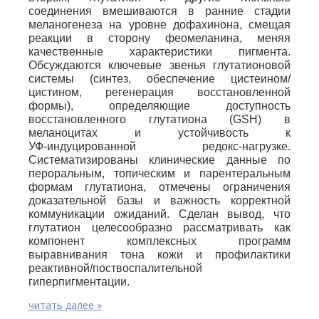
соединения вмешиваются в ранние стадии
меланогенеза на уровне дофахинона, смещая
реакции в сторону феомеланина, меняя
качественные характеристики пигмента.
Обсуждаются ключевые звенья глутатионовой
системы (синтез, обеспечение цистеином/
цистином, регенерация восстановленной
формы), определяющие доступность
восстановленного глутатиона (GSH) в
меланоцитах и устойчивость к
УФ‑индуцированной редокс‑нагрузке.
Систематизированы клинические данные по
пероральным, топическим и парентеральным
формам глутатиона, отмечены ограничения
доказательной базы и важность корректной
коммуникации ожиданий. Сделан вывод, что
глутатион целесообразно рассматривать как
компонент комплексных программ
выравнивания тона кожи и профилактики
реактивной/поствоспалительной
гиперпигментации.
читать далее »