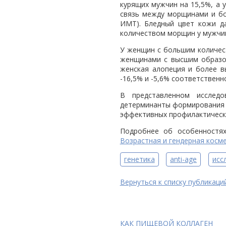
курящих мужчин на 15,5%, а 
связь между морщинами и бо
ИМТ). Бледный цвет кожи д
количеством морщин у мужчин
У женщин с большим количес
женщинами с высшим образо
женская алопеция и более 
-16,5% и -5,6% соответственн
В представленном исследо
детерминанты формирования м
эффективных профилактически
Подробнее об особенностя
Возрастная и гендерная косм
генетика
anti-age
исс
Вернуться к списку публикаци
КАК ПИЩЕВОЙ КОЛЛАГЕН