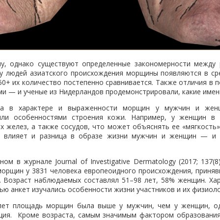
у, однако существуют определенные закономерности между 
 у людей азиатского происхождения морщины появляются в сре
 50+ их количество постепенно сравнивается. Также отличия в
 — и ученые из Нидерландов продемонстрировали, какие имен
ица в характере и выраженности морщин у мужчин и же
или особенностями строения кожи. Например, у женщин в 
х желез, а также сосудов, что может объяснять ее «мягкость
е влияет и разница в образе жизни мужчин и женщин — и 
ом в журнале Journal of Investigative Dermatology (2017; 137(8
орщин у 3831 человека европеоидного происхождения, приняв
. Возраст наблюдаемых составлял 51–98 лет, 58% женщин. Ха
ю анкет изучались особенности жизни участников и их физиол
 лет площадь морщин была выше у мужчин, чем у женщин, од
ция. Кроме возраста, самым значимым фактором образования