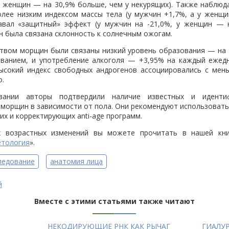
у женщин — на 30,9% больше, чем у некурящих). Также наблюд
лее низким индексом массы тела (у мужчин +1,7%, а у женщи
авал «защитный» эффект (у мужчин на -21,0%, у женщин — н
 была связана склонность к солнечным ожогам.
твом морщин были связаны низкий уровень образования — на 
ванием, и употребление алкоголя — +3,95% на каждый ежедн
высокий индекс свободных андрогенов ассоциировались с ме
о.
вании авторы подтвердили наличие известных и иденти
орщин в зависимости от пола. Они рекомендуют использовать
х и корректирующих anti-age программ.
х возрастных изменений вы можете прочитать в нашей кни
етология
».
ледование
анатомия лица
й
Вместе с этими статьями также читают
НЕКОДИРУЮЩИЕ РНК КАК РЫЧАГ
ГИАЛУ