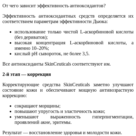
От чего зависит эффективность антиоксидантов?
Эффективность антиоксидантных средств определяется их
соответствием параметрам эффективности Дьюка:
использование только чистой L-аскорбиновой кислоты
(без дериватов);
высокая концентрация L-аскорбиновой кислоты, а
именно 10–20%;
кислый pH сывороток, не более 3,5.
Все антиоксиданты SkinCeuticals соответствуют им.
2-й этап — коррекция
Корре
ктирующие средства SkinCeuticals заметно улучшают
состояние кожи и обеспечивают мощную антивозрастную
коррекцию:
сокращают морщины;
повышают упругость и эластичность кожи;
уменьшают выраженность гиперпигментации,
проявлений акне, эритемы.
Результат — восстановление здоровья и молодости кожи.