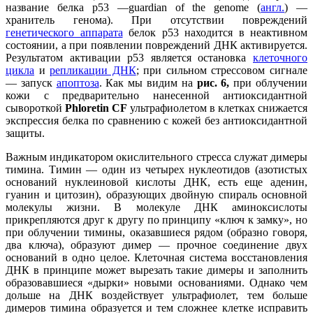
название белка р53 —guardian of the genome (
англ.
) —
хранитель генома). При отсутствии повреждений
генетического аппарата
белок р53 находится в неактивном
состоянии, а при появлении повреждений ДНК активируется.
Результатом активации р53 является остановка
клеточного
цикла
и
репликации ДНК
; при сильном стрессовом сигнале
— запуск
апоптоза
. Как мы видим на
рис. 6,
при облучении
кожи с предварительно нанесенной антиоксидантной
сывороткой
Phloretin CF
ультрафиолетом в клетках снижается
экспрессия белка по сравнению с кожей без антиоксидантной
защиты.
Важным индикатором окислительного стресса служат димеры
тимина. Тимин — один из четырех нуклеотидов (азотистых
оснований нуклеиновой кислоты ДНК, есть еще аденин,
гуанин и цитозин), образующих двойную спираль основной
молекулы жизни. В молекуле ДНК аминоксислоты
прикрепляются друг к другу по принципу «ключ к замку», но
при облучении тимины, оказавшиеся рядом (образно говоря,
два ключа), образуют димер — прочное соединение двух
оснований в одно целое. Клеточная система восстановления
ДНК в принципе может вырезать такие димеры и заполнить
образовавшиеся «дырки» новыми основаниями. Однако чем
дольше на ДНК воздействует ультрафиолет, тем больше
димеров тимина образуется и тем сложнее клетке исправить