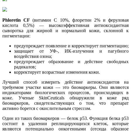
Phloretin CF
(витамин С 10%, флоретин 2% и феруловая
кислота 0,5%) — высокоэффективная антиоксидантная
сыворотка для жирной и нормальной кожи, склонной к
пигментации:
предупреждает появление и корректирует пигментацию;
защищает от УФ-, ИК-излучения и пагубного
воздействия озона;
предупреждает образование и действие свободных
радикалов;
корректирует возрастные изменения кожи.
Лучший способ измерить действие антиоксидантов на
требуемом участке кожи — это биомаркеры. Они являются
индикаторами биологических процессов, происходящих в
коже. Ученые SkinCeuticals обнаружили в коже ряд
биомаркеров, свидетельствующих о том, что препарат
активно борется с окислительным стрессом.
Один из таких биомаркеров — белок р53. Функция белка р53
состоит в удалении реплицирующихся клеток, которые
являются потенциально онкогенными (отсюда образное