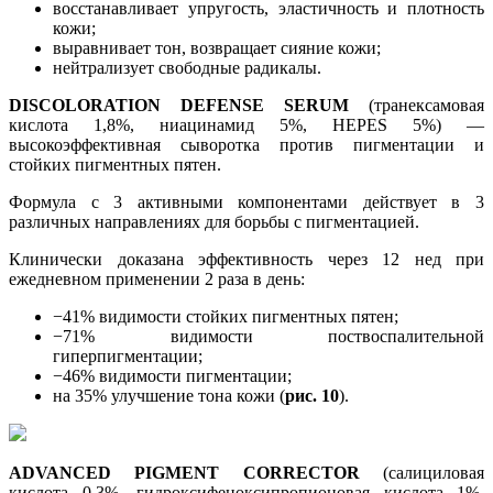
восстанавливает упругость, эластичность и плотность
кожи;
выравнивает тон, возвращает сияние кожи;
нейтрализует свободные радикалы.
DISCOLORATION
DEFENSE
SERUM
(транексамовая
кислота 1,8%, ниацинамид 5%, HEPES 5%) —
высокоэффективная сыворотка против пигментации и
стойких пигментных пятен.
Формула с 3 активными компонентами действует в 3
различных направлениях для борьбы с пигментацией.
Клинически доказана эффективность через 12 нед при
ежедневном применении 2 раза в день:
−41% видимости стойких пигментных пятен;
−71% видимости поствоспалительной
гиперпигментации;
−46% видимости пигментации;
на 35% улучшение тона кожи (
рис. 10
).
ADVANCED
PIGMENT
CORRECTOR
(салициловая
кислота 0,3%, гидроксифеноксипропионовая кислота 1%,