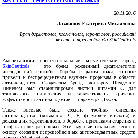
20.11.2016
Лазакович Екатерина Михайловна
Врач дерматолог, косметолог, геронтолог, российский
эксперт и тренер бренда SkinCeuticals
Американский профессиональный косметический бренд
SkinCeuticals
— это бренд, рожденный десятилетиями
исследований способов борьбы с раком кожи, которые
привели к беспрецедентным научным прорывам в области
антиоксидантов. Создателем бренда доктором Шелдоном
Пинелом был стабилизирован чистый витамин С для
топического применения и запатентованы критерии
эффективности антиоксидантов — параметры Дьюка.
Также впервые была создана тройная синергия
антиоксидантов (витаминов С, E, феруловой кислоты) и
доказана их эффективность в борьбе с признаками старения и
профилактике рака кожи. Эти научные открытия легли в
основу создания непревзойденных антиоксидантных средств
и бренда SkinCeuticals.