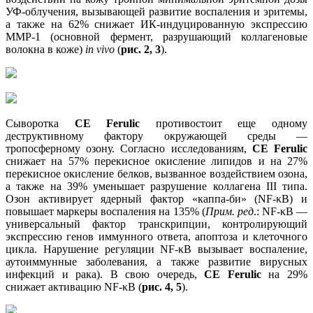
УФ-облучения, вызывающей развитие воспаления и эритемы,
а также на 62% снижает ИК-индуцированную экспрессию
MMP-1 (основной фермент, разрушающий коллагеновые
волокна в коже)
in vivo
(
рис. 2, 3
).
Сыворотка
CE Ferulic
противостоит еще одному
деструктивному фактору окружающей среды —
тропосферному озону. Согласно исследованиям,
CE
Ferulic
снижает на 57% перекисное окисление липидов и на 27%
перекисное окисление белков, вызванное воздействием озона,
а также на 39% уменьшает разрушение коллагена III типа.
Озон активирует ядерный фактор «каппа-би» (NF-κB) и
повышает маркеры воспаления на 135% (
Прим. ред
.: NF-κB —
универсальный фактор транскрипции, контролирующий
экспрессию генов иммунного ответа, апоптоза и клеточного
цикла. Нарушение регуляции NF-κB вызывает воспаление,
аутоиммунные заболевания, а также развитие вирусных
инфекций и рака). В свою очередь,
CE Ferulic
на 29%
снижает активацию NF-κB (
рис. 4, 5
).