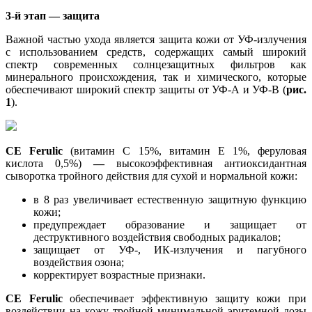
3-й этап — защита
Важной частью ухода является защита кожи от УФ-излучения
с использованием средств, содержащих самый широкий
спектр современных солнцезащитных фильтров как
минерального происхождения, так и химического, которые
обеспечивают широкий спектр защиты от УФ-А и УФ-B (
рис.
1
).
CE
Ferulic
(витамин С 15%, витамин Е 1%, феруловая
кислота 0,5%)
—
высокоэффективная антиоксидантная
сыворотка тройного действия для сухой и нормальной кожи:
в 8 раз увеличивает естественную защитную функцию
кожи;
предупреждает образование и защищает от
деструктивного воздействия свободных радикалов;
защищает от УФ-, ИК-излучения и пагубного
воздействия озона;
корректирует возрастные признаки.
CE Ferulic
обеспечивает эффективную защиту кожи при
воздействии на кожу тройной минимальной эритемной дозы