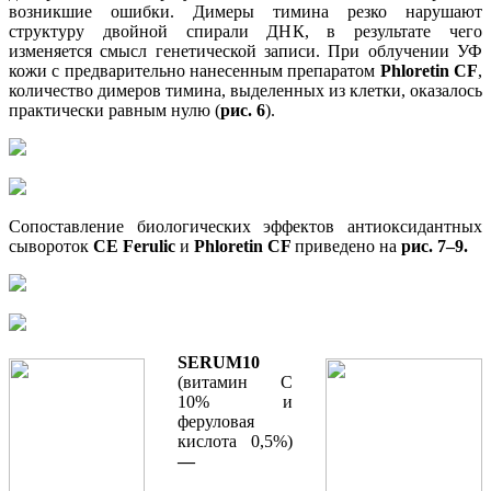
возникшие ошибки. Димеры тимина резко нарушают
структуру двойной спирали ДНК, в результате чего
изменяется смысл генетической записи. При облучении УФ
кожи с предварительно нанесенным препаратом
Phloretin CF
,
количество димеров тимина, выделенных из клетки, оказалось
практически равным нулю (
рис. 6
).
Сопоставление биологических эффектов антиоксидантных
сывороток
CE Ferulic
и
Phloretin CF
приведено на
рис. 7–9.
SERUM
10
(витамин С
10% и
феруловая
кислота 0,5%)
—