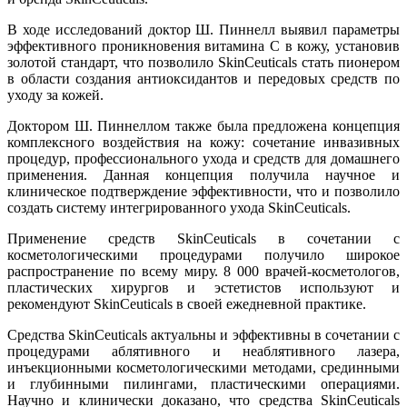
В ходе исследований доктор Ш. Пиннелл выявил параметры
эффективного проникновения витамина С в кожу, установив
золотой стандарт, что позволило SkinCeuticals стать пионером
в области создания антиоксидантов и передовых средств по
уходу за кожей.
Доктором Ш. Пиннеллом также была предложена концепция
комплексного воздействия на кожу: сочетание инвазивных
процедур, профессионального ухода и средств для домашнего
применения. Данная концепция получила научное и
клиническое подтверждение эффективности, что и позволило
создать систему интегрированного ухода SkinCeuticals.
Применение средств SkinCeuticals в сочетании с
косметологическими процедурами получило широкое
распространение по всему миру. 8 000 врачей-косметологов,
пластических хирургов и эстетистов используют и
рекомендуют SkinCeuticals в своей ежедневной практике.
Средства SkinCeuticals актуальны и эффективны в сочетании с
процедурами аблятивного и неаблятивного лазера,
инъекционными косметологическими методами, срединными
и глубинными пилингами, пластическими операциями.
Научно и клинически доказано, что средства SkinCeuticals