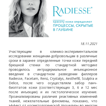
18.11.2021
Участвующим в клинико-экспериментальном
исследовании женщинам-добровольцам в различные
сроки в заранее определенные точки кожи передней
брюшной стенки по стандартной методике
проводилось интрадермальное инъекционное
введение в стандартном разведении филлеров
Radiesse, Facetam, Renú, Crystalys, Aesthefill, Sculptra и
Delice, после чего осуществляли забор панч-
биоптатов кожи (соответствующих 3, 6 и 12 мес
после инъекции) и их гистологическое изучение.
Проанализированы различия реактивных изменений
тканей, нежелательные феномены, показано, что
эффект от косметологической процедуры во многом