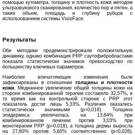
помощью кутометра, толщину и плотность кожи методом
ультразвукового сканирования, количество пор и пятен, а
также объем, площадь и глубину рубцов с
использованием системы VisioFace.
Результаты
Обе методики продемонстрировали положительную
динамику, однако комбинация PRP cаутофибробластами
показала статистически значимое превосходство по
большинству ключевых параметров.
Наиболее впечатляющие изменения были
зафиксированы в отношении
толщины и плотности
кожи
. Медианное увеличение общей толщины кожи на
стороне комбинированной терапии составило 32,57%, в
то время как на контрольной стороне с PRP этот
показатель достиг лишь 5,33%. Различия оказались
статистически значимыми (p=0,018). Толщина
эпидермиса увеличилась на 13,64% при
комбинированном лечении против 3,03% при
монотерапии PRP (p=0,018), а толщина дермы выросла
на 27,60% против 5,60% соответственно (p=0,028).