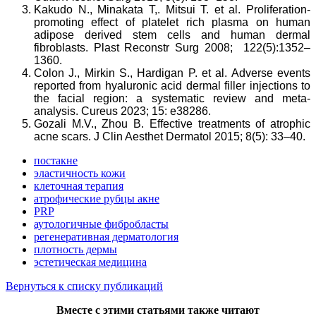
Kakudo N., Minakata T,. Mitsui T. et al. Proliferation-
promoting effect of platelet rich plasma on human
adipose derived stem cells and human dermal
fibroblasts. Plast Reconstr Surg 2008; 122(5):1352–
1360.
Colon J., Mirkin S., Hardigan P. et al. Adverse events
reported from hyaluronic acid dermal filler injections to
the facial region: a systematic review and meta-
analysis. Cureus 2023; 15: e38286.
Gozali M.V., Zhou B. Effective treatments of atrophic
acne scars. J Clin Aesthet Dermatol 2015; 8(5): 33–40.
постакне
эластичность кожи
клеточная терапия
атрофические рубцы акне
PRP
аутологичные фибробласты
регенеративная дерматология
плотность дермы
эстетическая медицина
Вернуться к списку публикаций
Вместе с этими статьями также читают