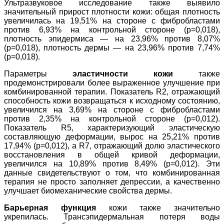
Ультразвуковое исследование также выявило
значительный прирост плотности кожи: общая плотность
увеличилась на 19,51% на стороне с фибробластами
против 6,93% на контрольной стороне (p=0,018),
плотность эпидермиса — на 23,96% против 8,07%
(p=0,018), плотность дермы — на 23,96% против 7,74%
(p=0,018).
Параметры
эластичности кожи
также
продемонстрировали более выраженное улучшение при
комбинированной терапии. Показатель R2, отражающий
способность кожи возвращаться к исходному состоянию,
увеличился на 3,69% на стороне с фибробластами
против 2,35% на контрольной стороне (p=0,012).
Показатель R5, характеризующий эластическую
составляющую деформации, вырос на 25,21% против
17,94% (p=0,012), а R7, отражающий долю эластического
восстановления в общей кривой деформации,
увеличился на 10,89% против 8,49% (p=0,012). Эти
данные свидетельствуют о том, что комбинированная
терапия не просто заполняет депрессии, а качественно
улучшает биомеханические свойства дермы.
Барьерная функция
кожи также значительно
укрепилась. Трансэпидермальная потеря воды