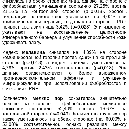
снизилась на обеих сторонах лица, однако на стороне с
фибробластами уменьшение составило 27,25% против
21,16% на контрольной стороне (p=0,018). Уровень
гидратации рогового слоя увеличился на 9,00% при
комбинированной терапии, тогда как на стороне с PRP
прирост составил лишь 3,42% (p=0,028). Эти изменения
указывают на восстановление целостности
эпидермального барьера и улучшение способности кожи
удерживать влагу.
Индекс
меланина
снизился на 4,39% на стороне
комбинированной терапии против 2,58% на контрольной
стороне (p=0,018), а индекс эритемы уменьшился на
4,78% против 2,43% соответственно (p=0,018). Эти
данные свидетельствуют о более выраженном
противовоспалительном эффекте и улучшении
микроциркуляции при использовании фибробластов в
сочетании с PRP.
Количество
мелких пор
сократилось значительно
больше на стороне с фибробластами: медианное
снижение составило 52,49% против 16,67% на
контрольной стороне (p=0,043). Количество крупных пор
также уменьшилось на обеих сторонах (на 60,00% и
52,08% соответственно), однако различия между