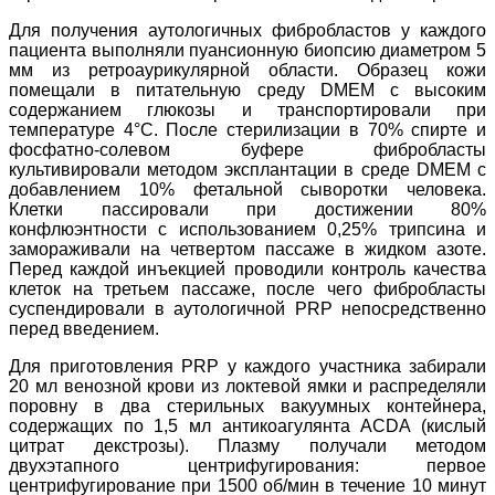
Для получения аутологичных фибробластов у каждого
пациента выполняли пуансионную биопсию диаметром 5
мм из ретроаурикулярной области. Образец кожи
помещали в питательную среду DMEM с высоким
содержанием глюкозы и транспортировали при
температуре 4°C. После стерилизации в 70% спирте и
фосфатно-солевом буфере фибробласты
культивировали методом эксплантации в среде DMEM с
добавлением 10% фетальной сыворотки человека.
Клетки пассировали при достижении 80%
конфлюэнтности с использованием 0,25% трипсина и
замораживали на четвертом пассаже в жидком азоте.
Перед каждой инъекцией проводили контроль качества
клеток на третьем пассаже, после чего фибробласты
суспендировали в аутологичной PRP непосредственно
перед введением.
Для приготовления PRP у каждого участника забирали
20 мл венозной крови из локтевой ямки и распределяли
поровну в два стерильных вакуумных контейнера,
содержащих по 1,5 мл антикоагулянта ACDA (кислый
цитрат декстрозы). Плазму получали методом
двухэтапного центрифугирования: первое
центрифугирование при 1500 об/мин в течение 10 минут