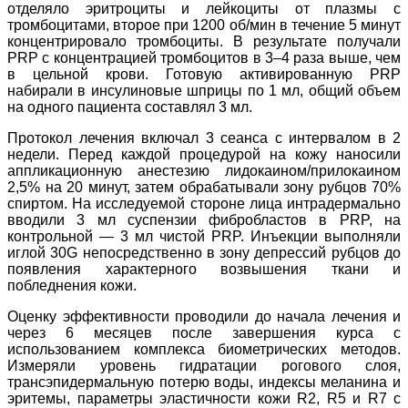
отделяло эритроциты и лейкоциты от плазмы с
тромбоцитами, второе при 1200 об/мин в течение 5 минут
концентрировало тромбоциты. В результате получали
PRP с концентрацией тромбоцитов в 3–4 раза выше, чем
в цельной крови. Готовую активированную PRP
набирали в инсулиновые шприцы по 1 мл, общий объем
на одного пациента составлял 3 мл.
Протокол лечения включал 3 сеанса с интервалом в 2
недели. Перед каждой процедурой на кожу наносили
аппликационную анестезию лидокаином/прилокаином
2,5% на 20 минут, затем обрабатывали зону рубцов 70%
спиртом. На исследуемой стороне лица интрадермально
вводили 3 мл суспензии фибробластов в PRP, на
контрольной — 3 мл чистой PRP. Инъекции выполняли
иглой 30G непосредственно в зону депрессий рубцов до
появления характерного возвышения ткани и
побледнения кожи.
Оценку эффективности проводили до начала лечения и
через 6 месяцев после завершения курса с
использованием комплекса биометрических методов.
Измеряли уровень гидратации рогового слоя,
трансэпидермальную потерю воды, индексы меланина и
эритемы, параметры эластичности кожи R2, R5 и R7 с