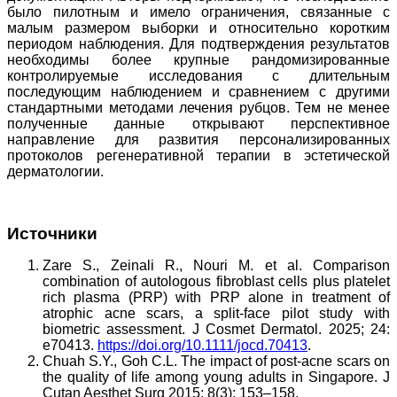
было пилотным и имело ограничения, связанные с
малым размером выборки и относительно коротким
периодом наблюдения. Для подтверждения результатов
необходимы более крупные рандомизированные
контролируемые исследования с длительным
последующим наблюдением и сравнением с другими
стандартными методами лечения рубцов. Тем не менее
полученные данные открывают перспективное
направление для развития персонализированных
протоколов регенеративной терапии в эстетической
дерматологии.
Источники
Zare S., Zeinali R., Nouri M. et al. Comparison
combination of autologous fibroblast cells plus platelet
rich plasma (PRP) with PRP alone in treatment of
atrophic acne scars, a split-face pilot study with
biometric assessment. J Cosmet Dermatol. 2025; 24:
e70413.
https://doi.org/10.1111/jocd.70413
.
Chuah S.Y., Goh C.L. The impact of post-acne scars on
the quality of life among young adults in Singapore. J
Cutan Aesthet Surg 2015; 8(3): 153–158.