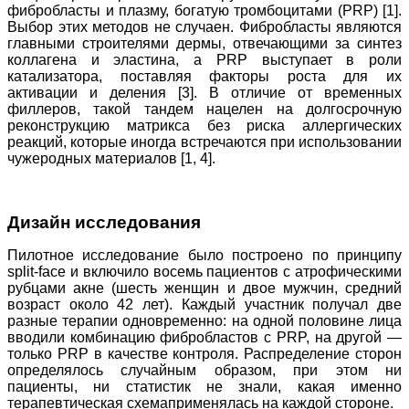
фибробласты и плазму, богатую тромбоцитами (PRP) [1].
Выбор этих методов не случаен. Фибробласты являются
главными строителями дермы, отвечающими за синтез
коллагена и эластина, а PRP выступает в роли
катализатора, поставляя факторы роста для их
активации и деления [3]. В отличие от временных
филлеров, такой тандем нацелен на долгосрочную
реконструкцию матрикса без риска аллергических
реакций, которые иногда встречаются при использовании
чужеродных материалов [1, 4].
Дизайн исследования
Пилотное исследование было построено по принципу
split-face и включило восемь пациентов с атрофическими
рубцами акне (шесть женщин и двое мужчин, средний
возраст около 42 лет). Каждый участник получал две
разные терапии одновременно: на одной половине лица
вводили комбинацию фибробластов с PRP, на другой —
только PRP в качестве контроля. Распределение сторон
определялось случайным образом, при этом ни
пациенты, ни статистик не знали, какая именно
терапевтическая схемаприменялась на каждой стороне.