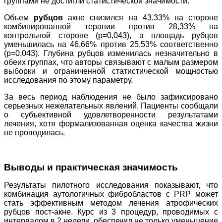
группами не достигли статистической значимости.
Объем
рубцов
акне снизился на 43,33% на стороне
комбинированной терапии против 28,33% на
контрольной стороне (p=0,043), а площадь рубцов
уменьшилась на 46,66% против 25,53% соответственно
(p=0,043). Глубина рубцов изменилась незначительно в
обеих группах, что авторы связывают с малым размером
выборки и ограниченной статистической мощностью
исследования по этому параметру.
За весь период наблюдения не было зафиксировано
серьезных нежелательных явлений. Пациенты сообщали
о субъективной удовлетворенности результатами
лечения, хотя формализованная оценка качества жизни
не проводилась.
Выводы и практическая значимость
Результаты пилотного исследования показывают, что
комбинация аутологичных фибробластов с PRP может
стать эффективным методом лечения атрофических
рубцов пост-акне. Курс из 3 процедур, проводимых с
интервалом в 2 недели, обеспечил не только уменьшение