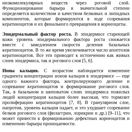
низкомолекулярных веществ через роговой слой.
Функционирование барьера в значительной степени
определяется количеством и качеством белковых и липидных
компонентов, которые формируются в ходе созревания
кератиноцитов и их финального превращения в корнеоциты.
Эпидермальный фактор роста.
В эпидермисе стареющей
кожи уровень эпидермального фактора роста снижается
вместе с замедлением скорости деления базальных
кератиноцитов. В то же время увеличивается число апоптозов
кератиноцитов. Все эти приводит к истончению как живых
слоев эпидермиса, так и рогового слоя [5, 6].
Ионы кальция.
С возрастом наблюдается изменение
градиента концентрации ионов кальция в эпидермисе — еще
одного важного фактора, контролирующего деление и
созревание кератиноцитов и формирование рогового слоя.
Так, в базальном и шиповатом слоях эпидермиса пожилых
людей концентрация кальция более высокая, что тормозит
пролиферацию кератиноцитов [7, 8]. В гранулярном слое,
напротив, уровень кальция падает, и это ухудшает созревание
белков рогового слоя (филаггрин, лорикрин и др.) [9–11], что
может привести к формированию дефектных корнеоцитов и
изменению барьера проницаемости.