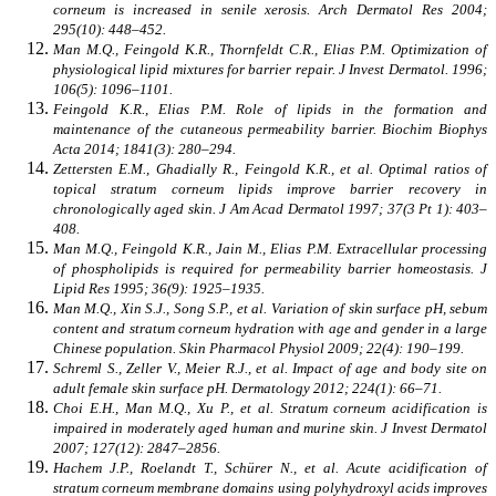
corneum is increased in senile xerosis. Arch Dermatol Res 2004;
295(10): 448–452.
Man M.Q., Feingold K.R., Thornfeldt C.R., Elias P.M. Optimization of
physiological lipid mixtures for barrier repair. J Invest Dermatol. 1996;
106(5): 1096–1101.
Feingold K.R., Elias P.M. Role of lipids in the formation and
maintenance of the cutaneous permeability barrier. Biochim Biophys
Acta 2014; 1841(3): 280–294.
Zettersten E.M., Ghadially R., Feingold K.R., et al. Optimal ratios of
topical stratum corneum lipids improve barrier recovery in
chronologically aged skin. J Am Acad Dermatol 1997; 37(3 Pt 1): 403–
408.
Man M.Q., Feingold K.R., Jain M., Elias P.M. Extracellular processing
of phospholipids is required for permeability barrier homeostasis. J
Lipid Res 1995; 36(9): 1925–1935.
Man M.Q., Xin S.J., Song S.P., et al. Variation of skin surface pH, sebum
content and stratum corneum hydration with age and gender in a large
Chinese population. Skin Pharmacol Physiol 2009; 22(4): 190–199.
Schreml S., Zeller V., Meier R.J., et al. Impact of age and body site on
adult female skin surface pH. Dermatology 2012; 224(1): 66–71.
Choi E.H., Man M.Q., Xu P., et al. Stratum corneum acidification is
impaired in moderately aged human and murine skin. J Invest Dermatol
2007; 127(12): 2847–2856.
Hachem J.P., Roelandt T., Schürer N., et al. Acute acidification of
stratum corneum membrane domains using polyhydroxyl acids improves