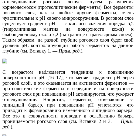
отшелушивание роговых чешуек путем разрушения
корнеодесмосом (протеолитические ферменты). Все ферменты
рогового слоя, как и любые другие ферменты, очень
чувствительны к рН своего микроокружения. В роговом слое
существует градиент рН — с кислого значения порядка 5,5
(гидролипидная мантия на поверхности кожи) к
слабощелочному около 7,2 (на границе с гранулярным слоем).
Таким образом, на разной глубине рогового слоя будет свой
уровень рН, контролирующий работу ферментов на данной
глубине (см. Вставку 1. —
Прим. ред
.).
С возрастом наблюдается тенденция к повышению
поверхностного рН [16–17], что меняет градиент рН через
роговой слой, и это сказывается на активности ферментов —
протеолитические ферменты в середине и на поверхности
рогового слоя при повышении рН активируются, что ускоряет
отшелушивание. Напротив, ферменты, отвечающие за
липидный барьер, при повышении рН угнетаются, что
приводит к формированию измененного липидного барьера.
Все это в совокупности приводит к ослаблению барьера
проницаемости рогового слоя (см. Вставки 2 и 3. —
Прим.
ред
.).