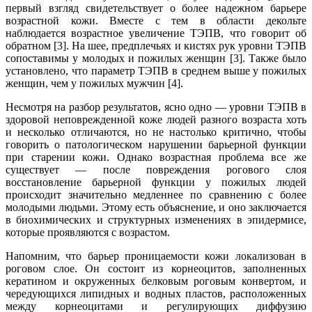
первый взгляд свидетельствует о более надежном барьере
возрастной кожи. Вместе с тем в области декольте
наблюдается возрастное увеличение ТЭПВ, что говорит об
обратном [3]. На шее, предплечьях и кистях рук уровни ТЭПВ
сопоставимы у молодых и пожилых женщин [3]. Также было
установлено, что параметр ТЭПВ в среднем выше у пожилых
женщин, чем у пожилых мужчин [4].
Несмотря на разбор результатов, ясно одно — уровни ТЭПВ в
здоровой неповрежденной коже людей разного возраста хоть
и несколько отличаются, но не настолько критично, чтобы
говорить о патологическом нарушении барьерной функции
при старении кожи. Однако возрастная проблема все же
существует — после повреждения рогового слоя
восстановление барьерной функции у пожилых людей
происходит значительно медленнее по сравнению с более
молодыми людьми. Этому есть объяснение, и оно заключается
в биохимических и структурных изменениях в эпидермисе,
которые проявляются с возрастом.
Напомним, что барьер проницаемости кожи локализован в
роговом слое. Он состоит из корнеоцитов, заполненных
кератином и окруженных белковым роговым конвертом, и
чередующихся липидных и водных пластов, расположенных
между корнеоцитами и регулирующих диффузию