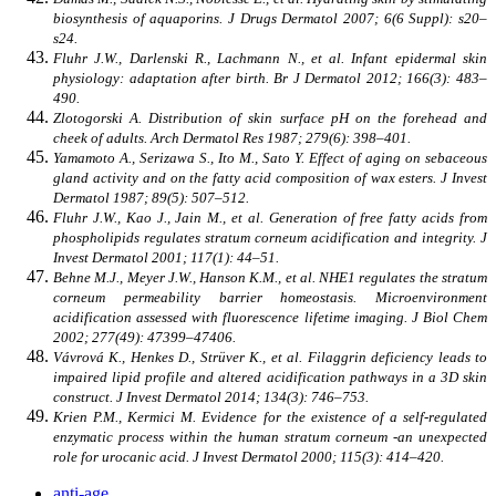
biosynthesis of aquaporins. J Drugs Dermatol 2007; 6(6 Suppl): s20–
s24.
Fluhr J.W., Darlenski R., Lachmann N., et al. Infant epidermal skin
physiology: adaptation after birth. Br J Dermatol 2012; 166(3): 483–
490.
Zlotogorski A. Distribution of skin surface pH on the forehead and
cheek of adults. Arch Dermatol Res 1987; 279(6): 398–401.
Yamamoto A., Serizawa S., Ito M., Sato Y. Effect of aging on sebaceous
gland activity and on the fatty acid composition of wax esters. J Invest
Dermatol 1987; 89(5): 507–512.
Fluhr J.W., Kao J., Jain M., et al. Generation of free fatty acids from
phospholipids regulates stratum corneum acidification and integrity. J
Invest Dermatol 2001; 117(1): 44–51.
Behne M.J., Meyer J.W., Hanson K.M., et al. NHE1 regulates the stratum
corneum permeability barrier homeostasis. Microenvironment
acidification assessed with fluorescence lifetime imaging. J Biol Chem
2002; 277(49): 47399–47406.
Vávrová K., Henkes D., Strüver K., et al. Filaggrin deficiency leads to
impaired lipid profile and altered acidification pathways in a 3D skin
construct. J Invest Dermatol 2014; 134(3): 746–753.
Krien P.M., Kermici M. Evidence for the existence of a self-regulated
enzymatic process within the human stratum corneum -an unexpected
role for urocanic acid. J Invest Dermatol 2000; 115(3): 414–420.
anti-age