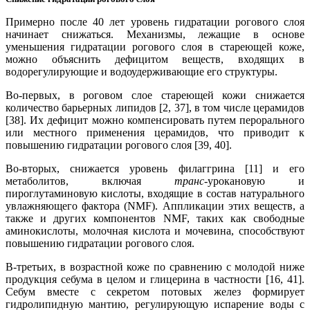
Примерно после 40 лет уровень гидратации рогового слоя
начинает снижаться. Механизмы, лежащие в основе
уменьшения гидратации рогового слоя в стареющей коже,
можно объяснить дефицитом веществ, входящих в
водорегулирующие и водоудерживающие его структуры.
Во-первых, в роговом слое стареющей кожи снижается
количество барьерных липидов [2, 37], в том числе церамидов
[38]. Их дефицит можно компенсировать путем перорального
или местного применения церамидов, что приводит к
повышению гидратации рогового слоя [39, 40].
Во-вторых, снижается уровень филаггрина [11] и его
метаболитов, включая
транс
-урокановую и
пироглутаминовую кислоты, входящие в состав натурального
увлажняющего фактора (NMF). Аппликации этих веществ, а
также и других компонентов NMF, таких как свободные
аминокислоты, молочная кислота и мочевина, способствуют
повышению гидратации рогового слоя.
В-третьих, в возрастной коже по сравнению с молодой ниже
продукция себума в целом и глицерина в частности [16, 41].
Себум вместе с секретом потовых желез формирует
гидролипидную мантию, регулирующую испарение воды с