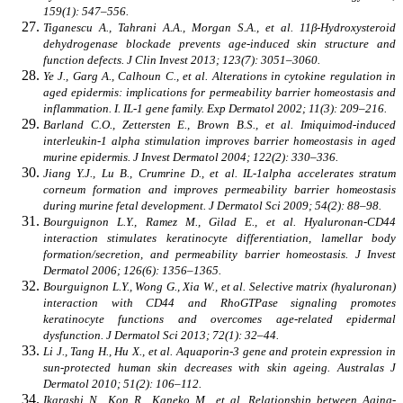
159(1): 547–556.
Tiganescu A., Tahrani A.A., Morgan S.A., et al. 11β-Hydroxysteroid
dehydrogenase blockade prevents age-induced skin structure and
function defects. J Clin Invest 2013; 123(7): 3051–3060.
Ye J., Garg A., Calhoun C., et al. Alterations in cytokine regulation in
aged epidermis: implications for permeability barrier homeostasis and
inflammation. I. IL-1 gene family. Exp Dermatol 2002; 11(3): 209–216.
Barland C.O., Zettersten E., Brown B.S., et al. Imiquimod-induced
interleukin-1 alpha stimulation improves barrier homeostasis in aged
murine epidermis. J Invest Dermatol 2004; 122(2): 330–336.
Jiang Y.J., Lu B., Crumrine D., et al. IL-1alpha accelerates stratum
corneum formation and improves permeability barrier homeostasis
during murine fetal development. J Dermatol Sci 2009; 54(2): 88–98.
Bourguignon L.Y., Ramez M., Gilad E., et al. Hyaluronan-CD44
interaction stimulates keratinocyte differentiation, lamellar body
formation/secretion, and permeability barrier homeostasis. J Invest
Dermatol 2006; 126(6): 1356–1365.
Bourguignon L.Y., Wong G., Xia W., et al. Selective matrix (hyaluronan)
interaction with CD44 and RhoGTPase signaling promotes
keratinocyte functions and overcomes age-related epidermal
dysfunction. J Dermatol Sci 2013; 72(1): 32–44.
Li J., Tang H., Hu X., et al. Aquaporin-3 gene and protein expression in
sun-protected human skin decreases with skin ageing. Australas J
Dermatol 2010; 51(2): 106–112.
Ikarashi N., Kon R., Kaneko M., et al. Relationship between Aging-