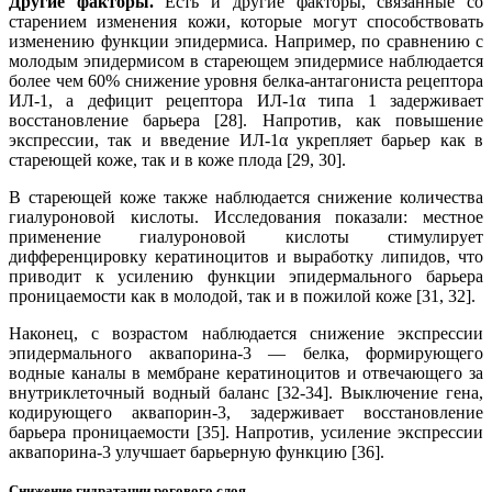
Другие факторы.
Есть и другие факторы, связанные со
старением изменения кожи, которые могут способствовать
изменению функции эпидермиса. Например, по сравнению с
молодым эпидермисом в стареющем эпидермисе наблюдается
более чем 60% снижение уровня белка-антагониста рецептора
ИЛ-1, а дефицит рецептора ИЛ-1α типа 1 задерживает
восстановление барьера [28]. Напротив, как повышение
экспрессии, так и введение ИЛ-1α укрепляет барьер как в
стареющей коже, так и в коже плода [29, 30].
В стареющей коже также наблюдается снижение количества
гиалуроновой кислоты. Исследования показали: местное
применение гиалуроновой кислоты стимулирует
дифференцировку кератиноцитов и выработку липидов, что
приводит к усилению функции эпидермального барьера
проницаемости как в молодой, так и в пожилой коже [31, 32].
Наконец, с возрастом наблюдается снижение экспрессии
эпидермального аквапорина-3 — белка, формирующего
водные каналы в мембране кератиноцитов и отвечающего за
внутриклеточный водный баланс [32-34]. Выключение гена,
кодирующего аквапорин-3, задерживает восстановление
барьера проницаемости [35]. Напротив, усиление экспрессии
аквапорина-3 улучшает барьерную функцию [36].
Снижение гидратации рогового слоя