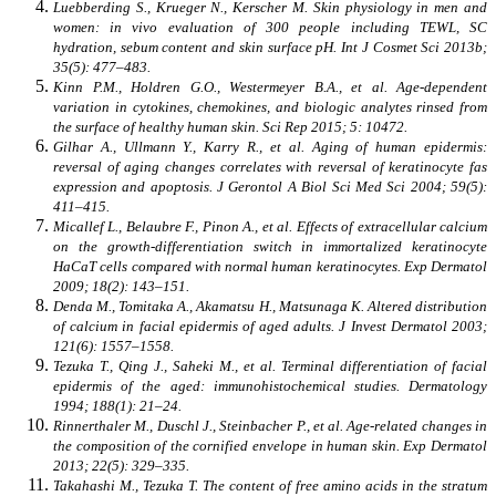
Luebberding S., Krueger N., Kerscher M. Skin physiology in men and
women: in vivo evaluation of 300 people including TEWL, SC
hydration, sebum content and skin surface pH. Int J Cosmet Sci 2013b;
35(5): 477–483.
Kinn P.M., Holdren G.O., Westermeyer B.A., et al. Age-dependent
variation in cytokines, chemokines, and biologic analytes rinsed from
the surface of healthy human skin. Sci Rep 2015; 5: 10472.
Gilhar A., Ullmann Y., Karry R., et al. Aging of human epidermis:
reversal of aging changes correlates with reversal of keratinocyte fas
expression and apoptosis. J Gerontol A Biol Sci Med Sci 2004; 59(5):
411–415.
Micallef L., Belaubre F., Pinon A., et al. Effects of extracellular calcium
on the growth-differentiation switch in immortalized keratinocyte
HaCaT cells compared with normal human keratinocytes. Exp Dermatol
2009; 18(2): 143–151.
Denda M., Tomitaka A., Akamatsu H., Matsunaga K. Altered distribution
of calcium in facial epidermis of aged adults. J Invest Dermatol 2003;
121(6): 1557–1558.
Tezuka T., Qing J., Saheki M., et al. Terminal differentiation of facial
epidermis of the aged: immunohistochemical studies. Dermatology
1994; 188(1): 21–24.
Rinnerthaler M., Duschl J., Steinbacher P., et al. Age-related changes in
the composition of the cornified envelope in human skin. Exp Dermatol
2013; 22(5): 329–335.
Takahashi M., Tezuka T. The content of free amino acids in the stratum