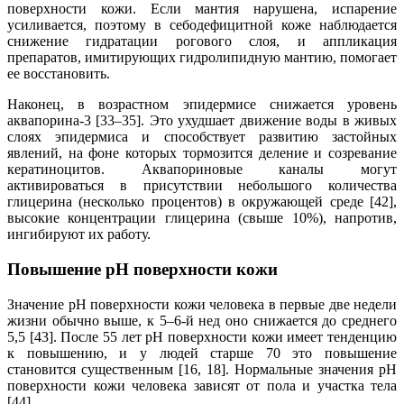
поверхности кожи. Если мантия нарушена, испарение
усиливается, поэтому в себодефицитной коже наблюдается
снижение гидратации рогового слоя, и аппликация
препаратов, имитирующих гидролипидную мантию, помогает
ее восстановить.
Наконец, в возрастном эпидермисе снижается уровень
аквапорина-3 [33–35]. Это ухудшает движение воды в живых
слоях эпидермиса и способствует развитию застойных
явлений, на фоне которых тормозится деление и созревание
кератиноцитов. Аквапориновые каналы могут
активироваться в присутствии небольшого количества
глицерина (несколько процентов) в окружающей среде [42],
высокие концентрации глицерина (свыше 10%), напротив,
ингибируют их работу.
Повышение pH поверхности кожи
Значение pH поверхности кожи человека в первые две недели
жизни обычно выше, к 5–6-й нед оно снижается до среднего
5,5 [43]. После 55 лет pH поверхности кожи имеет тенденцию
к повышению, и у людей старше 70 это повышение
становится существенным [16, 18]. Нормальные значения pH
поверхности кожи человека зависят от пола и участка тела
[44].