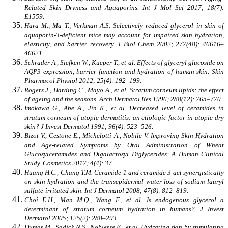
Related Skin Dryness and Aquaporins. Int J Mol Sci 2017; 18(7):
E1559.
Hara M., Ma T., Verkman A.S. Selectively reduced glycerol in skin of
aquaporin-3-deficient mice may account for impaired skin hydration,
elasticity, and barrier recovery. J Biol Chem 2002; 277(48): 46616–
46621.
Schrader A., Siefken W., Kueper T., et al. Effects of glyceryl glucoside on
AQP3 expression, barrier function and hydration of human skin. Skin
Pharmacol Physiol 2012; 25(4): 192–199.
Rogers J., Harding C., Mayo A., et al. Stratum corneum lipids: the effect
of ageing and the seasons. Arch Dermatol Res 1996; 288(12): 765–770.
Imokawa G., Abe A., Jin K., et al. Decreased level of ceramides in
stratum corneum of atopic dermatitis: an etiologic factor in atopic dry
skin? J Invest Dermatol 1991; 96(4): 523–526.
Bizot V., Cestone E., Michelotti A., Nobile V. Improving Skin Hydration
and Age-related Symptoms by Oral Administration of Wheat
Glucosylceramides and Digalactosyl Diglycerides: A Human Clinical
Study. Cosmetics 2017; 4(4): 37.
Huang H.C., Chang T.M. Ceramide 1 and ceramide 3 act synergistically
on skin hydration and the transepidermal water loss of sodium lauryl
sulfate-irritated skin. Int J Dermatol 2008; 47(8): 812–819.
Choi E.H., Man M.Q., Wang F., et al. Is endogenous glycerol a
determinant of stratum corneum hydration in humans? J Invest
Dermatol 2005; 125(2): 288–293.
Dumas M., Sadick N.S., Noblesse E., et al. Hydrating skin by stimulating