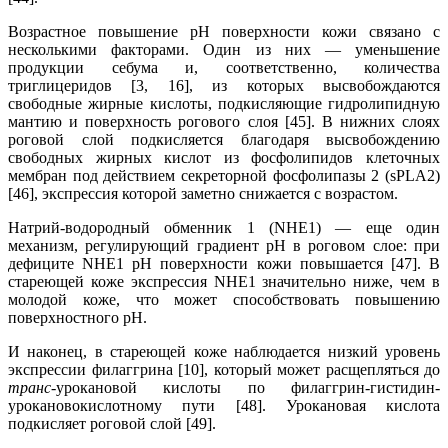
Возрастное повышение рН поверхности кожи связано с
несколькими факторами. Один из них — уменьшение
продукции себума и, соответственно, количества
триглицеридов [3, 16], из которых высвобождаются
свободные жирные кислоты, подкисляющие гидролипидную
мантию и поверхность рогового слоя [45]. В нижних слоях
роговой слой подкисляется благодаря высвобождению
свободных жирных кислот из фосфолипидов клеточных
мембран под действием секреторной фосфолипазы 2 (sPLA2)
[46], экспрессия которой заметно снижается с возрастом.
Натрий-водородный обменник 1 (NHE1) — еще один
механизм, регулирующий градиент pH в роговом слое: при
дефиците NHE1 pH поверхности кожи повышается [47]. В
стареющей коже экспрессия NHE1 значительно ниже, чем в
молодой коже, что может способствовать повышению
поверхностного рН.
И наконец, в стареющей коже наблюдается низкий уровень
экспрессии филаггрина [10], который может расщепляться до
транс
-урокановой кислоты по филаггрин-гистидин-
урокановокислотному пути [48]. Урокановая кислота
подкисляет роговой слой [49].