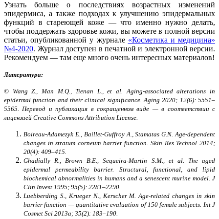
Узнать больше о последствиях возрастных изменений
эпидермиса, а также подходах к улучшению эпидермальных
функций в стареющей коже — что именно нужно делать,
чтобы поддержать здоровье кожи, вы можете в полной версии
статьи, опубликованной у журнале
«Косметика и медицина»
№4-2020
. Журнал доступен в печатной и электронной версии.
Рекомендуем — там еще много очень интересных материалов!
Литература:
© Wang Z., Man M.Q., Tienan L., et al. Aging-associated alterations in
epidermal function and their clinical significance. Aging 2020; 12(6): 5551–
5565. Перевод и публикация в сокращенном виде — в соответствии с
лицензией Creative Commons Attribution License.
Boireau-Adamezyk E., Baillet-Guffroy A., Stamatas G.N. Age-dependent
changes in stratum corneum barrier function. Skin Res Technol 2014;
20(4): 409–415.
Ghadially R., Brown B.E., Sequeira-Martin S.M., et al. The aged
epidermal permeability barrier. Structural, functional, and lipid
biochemical abnormalities in humans and a senescent murine model. J
Clin Invest 1995; 95(5): 2281–2290.
Luebberding S., Krueger N., Kerscher M. Age-related changes in skin
barrier function — quantitative evaluation of 150 female subjects. Int J
Cosmet Sci 2013a; 35(2): 183–190.