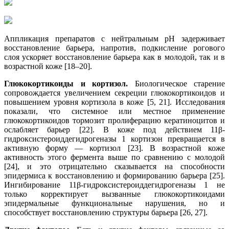
Аппликация препаратов с нейтральным рН задерживает
восстановление барьера, напротив, подкисление рогового
слоя ускоряет восстановление барьера как в молодой, так и в
возрастной коже [18–20].
Глюкокортикоиды и кортизол.
Биологическое старение
сопровождается увеличением секреции глюкокортикоидов и
повышением уровня кортизола в коже [5, 21]. Исследования
показали, что системное или местное применение
глюкокортикоидов тормозит пролиферацию кератиноцитов и
ослабляет барьер [22]. В коже под действием 11β-
гидроксистероиддегидрогеназы 1 кортизон превращается в
активную форму — кортизол [23]. В возрастной коже
активность этого фермента выше по сравнению с молодой
[24], и это отрицательно сказывается на способности
эпидермиса к восстановлению и формированию барьера [25].
Ингибирование 11β-гидроксистероиддегидрогеназы 1 не
только корректирует вызванные глюкокортикоидами
эпидермальные функциональные нарушения, но и
способствует восстановлению структуры барьера [26, 27].