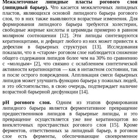
Межклеточные липидные пласты рогового слоя
(липидный барьер).
Что касается межклеточных липидных
пластов, являющихся основой липидного барьера рогового
слоя, то в них также выявляются возрастные изменения. Для
формирования липидного барьера требуются холестерин,
свободные жирные кислоты и церамиды примерно в равном
молярном соотношении [12]. Эти липиды синтезируются
кератиноцитами, и дефицит любого из них может привести к
дефектам в барьерных структурах [13]. Исследования
показали, что в «старом» роговом слое наблюдается снижение
общего содержания липидов более чем на 30% по сравнению
с «молодым» [2], что связано с ослаблением синтетической
активности кератиноцитов — как в интактном состоянии, так
и после острого повреждения. Аппликация смеси барьерных
липидов может улучшить функцию барьера у пожилых людей,
и это обстоятельство, в свою очередь, подтверждает наличие
возрастной барьерной дисфункции [14].
рН рогового слоя.
Одним из этапов формирования
липидного барьера является ферментативное превращение
предшественников липидов в барьерные липиды, и это
превращение осуществляется уже вне кератиноцитов во
внеклеточных пространствах рогового слоя [15]. Кроме
ферментов, ответственных за липидный барьер, в роговом
слое есть ферменты, обеспечивающие своевременное