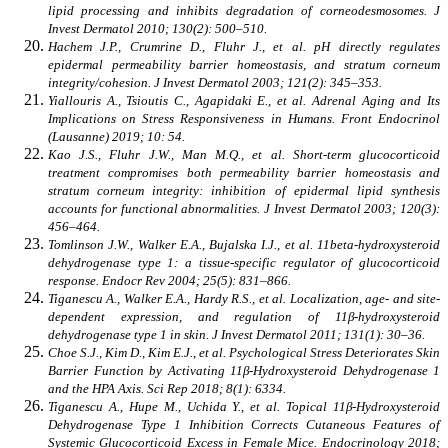
lipid processing and inhibits degradation of corneodesmosomes. J
Invest Dermatol 2010; 130(2): 500–510.
Hachem J.P., Crumrine D., Fluhr J., et al. pH directly regulates
epidermal permeability barrier homeostasis, and stratum corneum
integrity/cohesion. J Invest Dermatol 2003; 121(2): 345–353.
Yiallouris A., Tsioutis C., Agapidaki E., et al. Adrenal Aging and Its
Implications on Stress Responsiveness in Humans. Front Endocrinol
(Lausanne) 2019; 10: 54.
Kao J.S., Fluhr J.W., Man M.Q., et al. Short-term glucocorticoid
treatment compromises both permeability barrier homeostasis and
stratum corneum integrity: inhibition of epidermal lipid synthesis
accounts for functional abnormalities. J Invest Dermatol 2003; 120(3):
456–464.
Tomlinson J.W., Walker E.A., Bujalska I.J., et al. 11beta-hydroxysteroid
dehydrogenase type 1: a tissue-specific regulator of glucocorticoid
response. Endocr Rev 2004; 25(5): 831–866.
Tiganescu A., Walker E.A., Hardy R.S., et al. Localization, age- and site-
dependent expression, and regulation of 11β-hydroxysteroid
dehydrogenase type 1 in skin. J Invest Dermatol 2011; 131(1): 30–36.
Choe S.J., Kim D., Kim E.J., et al. Psychological Stress Deteriorates Skin
Barrier Function by Activating 11β-Hydroxysteroid Dehydrogenase 1
and the HPA Axis. Sci Rep 2018; 8(1): 6334.
Tiganescu A., Hupe M., Uchida Y., et al. Topical 11β-Hydroxysteroid
Dehydrogenase Type 1 Inhibition Corrects Cutaneous Features of
Systemic Glucocorticoid Excess in Female Mice. Endocrinology 2018;