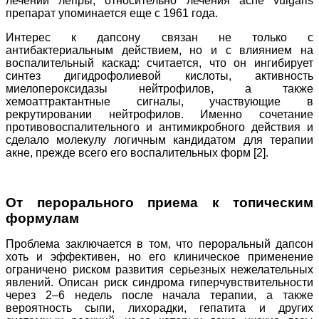
лечении лепры; относительно лечения acne vulgaris
препарат упоминается еще с 1961 года.
Интерес к дапсону связан не только с
антибактериальным действием, но и с влиянием на
воспалительный каскад: считается, что он ингибирует
синтез дигидрофолиевой кислоты, активность
миелопероксидазы нейтрофилов, а также
хемоаттрактантные сигналы, участвующие в
рекрутировании нейтрофилов. Именно сочетание
противовоспалительного и антимикробного действия и
сделало молекулу логичным кандидатом для терапии
акне, прежде всего его воспалительных форм [2].
От перорального приема к топическим
формулам
Проблема заключается в том, что пероральный дапсон
хоть и эффективен, но его клиническое применение
ограничено риском развития серьезных нежелательных
явлений. Описан риск синдрома гиперчувствительности
через 2–6 недель после начала терапии, а также
вероятность сыпи, лихорадки, гепатита и других