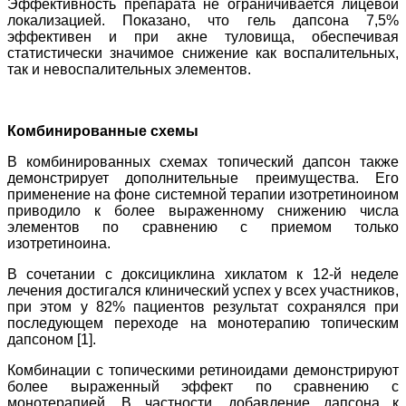
Эффективность препарата не ограничивается лицевой
локализацией. Показано, что гель дапсона 7,5%
эффективен и при акне туловища, обеспечивая
статистически значимое снижение как воспалительных,
так и невоспалительных элементов.
Комбинированные схемы
В комбинированных схемах топический дапсон также
демонстрирует дополнительные преимущества. Его
применение на фоне системной терапии изотретиноином
приводило к более выраженному снижению числа
элементов по сравнению с приемом только
изотретиноина.
В сочетании с доксициклина хиклатом к 12-й неделе
лечения достигался клинический успех у всех участников,
при этом у 82% пациентов результат сохранялся при
последующем переходе на монотерапию топическим
дапсоном [1].
Комбинации с топическими ретиноидами демонстрируют
более выраженный эффект по сравнению с
монотерапией. В частности, добавление дапсона к