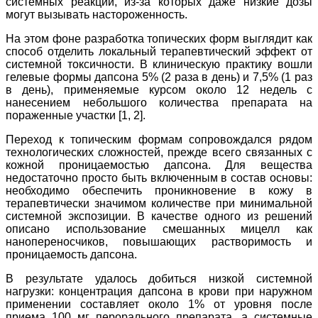
системных реакций, из-за которых даже низкие дозы
могут вызывать настороженность.
На этом фоне разработка топических форм выглядит как
способ отделить локальный терапевтический эффект от
системной токсичности. В клиническую практику вошли
гелевые формы дапсона 5% (2 раза в день) и 7,5% (1 раз
в день), применяемые курсом около 12 недель с
нанесением небольшого количества препарата на
пораженные участки [1, 2].
Переход к топическим формам сопровождался рядом
технологических сложностей, прежде всего связанных с
кожной проницаемостью дапсона. Для вещества
недостаточно просто быть включенным в состав основы:
необходимо обеспечить проникновение в кожу в
терапевтически значимом количестве при минимальной
системной экспозиции. В качестве одного из решений
описано использование смешанных мицелл как
нанопереносчиков, повышающих растворимость и
проницаемость дапсона.
В результате удалось добиться низкой системной
нагрузки: концентрация дапсона в крови при наружном
применении составляет около 1% от уровня после
приема 100 мг перорального препарата, а системные