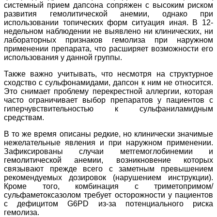
системный прием дапсона сопряжен с высоким риском
развития гемолитической анемии, однако при
использовании топических форм ситуация иная. В 12-
недельном наблюдении не выявлено ни клинических, ни
лабораторных признаков гемолиза при наружном
применении препарата, что расширяет возможности его
использования у данной группы.
Также важно учитывать, что несмотря на структурное
сходство с сульфонамидами, дапсон к ним не относится.
Это снимает проблему перекрестной аллергии, которая
часто ограничивает выбор препаратов у пациентов с
гиперчувствительностью к сульфаниламидным
средствам.
В то же время описаны редкие, но клинически значимые
нежелательные явления и при наружном применении.
Зафиксированы случаи метгемоглобинемии и
гемолитической анемии, возникновение которых
связывают прежде всего с заметным превышением
рекомендуемых дозировок (нарушением инструкции).
Кроме того, комбинация с триметопримом/
сульфаметоксазолом требует осторожности у пациентов
с дефицитом G6PD из-за потенциального риска
гемолиза.