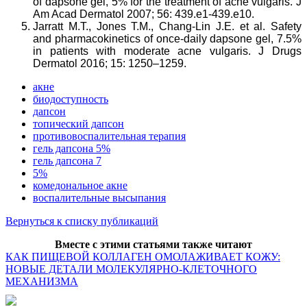
of dapsone gel, 5% for the treatment of acne vulgaris. J
Am Acad Dermatol 2007; 56: 439.e1-439.e10.
Jarratt M.T., Jones T.M., Chang-Lin J.E. et al. Safety
and pharmacokinetics of once-daily dapsone gel, 7.5%
in patients with moderate acne vulgaris. J Drugs
Dermatol 2016; 15: 1250–1259.
акне
биодоступность
дапсон
топический дапсон
противовоспалительная терапия
гель дапсона 5%
гель дапсона 7
5%
комедональное акне
воспалительные высыпания
Вернуться к списку публикаций
Вместе с этими статьями также читают
КАК ПИЩЕВОЙ КОЛЛАГЕН ОМОЛАЖИВАЕТ КОЖУ:
НОВЫЕ ДЕТАЛИ МОЛЕКУЛЯРНО-КЛЕТОЧНОГО
МЕХАНИЗМА