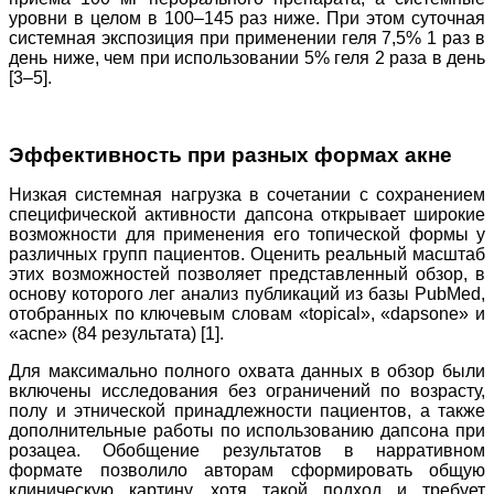
уровни в целом в 100–145 раз ниже. При этом суточная
системная экспозиция при применении геля 7,5% 1 раз в
день ниже, чем при использовании 5% геля 2 раза в день
[3–5].
Эффективность при разных формах акне
Низкая системная нагрузка в сочетании с сохранением
специфической активности дапсона открывает широкие
возможности для применения его топической формы у
различных групп пациентов. Оценить реальный масштаб
этих возможностей позволяет представленный обзор, в
основу которого лег анализ публикаций из базы PubMed,
отобранных по ключевым словам «topical», «dapsone» и
«acne» (84 результата) [1].
Для максимально полного охвата данных в обзор были
включены исследования без ограничений по возрасту,
полу и этнической принадлежности пациентов, а также
дополнительные работы по использованию дапсона при
розацеа. Обобщение результатов в нарративном
формате позволило авторам сформировать общую
клиническую картину, хотя такой подход и требует