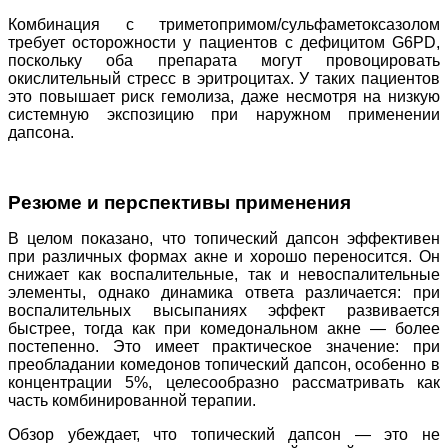
Комбинация с триметопримом/сульфаметоксазолом
требует осторожности у пациентов с дефицитом G6PD,
поскольку оба препарата могут провоцировать
окислительный стресс в эритроцитах. У таких пациентов
это повышает риск гемолиза, даже несмотря на низкую
системную экспозицию при наружном применении
дапсона.
Резюме и перспективы применения
В целом показано, что топический дапсон эффективен
при различных формах акне и хорошо переносится. Он
снижает как воспалительные, так и невоспалительные
элементы, однако динамика ответа различается: при
воспалительных высыпаниях эффект развивается
быстрее, тогда как при комедональном акне — более
постепенно. Это имеет практическое значение: при
преобладании комедонов топический дапсон, особенно в
концентрации 5%, целесообразно рассматривать как
часть комбинированной терапии.
Обзор убеждает, что топический дапсон — это не