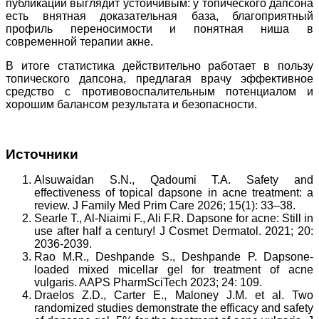
публикации выглядит устойчивым: у топического дапсона
есть внятная доказательная база, благоприятный
профиль переносимости и понятная ниша в
современной терапии акне.
В итоге статистика действительно работает в пользу
топического дапсона, предлагая врачу эффективное
средство с противовоспалительным потенциалом и
хорошим балансом результата и безопасности.
Источники
Alsuwaidan S.N., Qadoumi T.A. Safety and
effectiveness of topical dapsone in acne treatment: a
review. J Family Med Prim Care 2026; 15(1): 33–38.
Searle T., Al-Niaimi F., Ali F.R. Dapsone for acne: Still in
use after half a century! J Cosmet Dermatol. 2021; 20:
2036-2039.
Rao M.R., Deshpande S., Deshpande P. Dapsone-
loaded mixed micellar gel for treatment of acne
vulgaris. AAPS PharmSciTech 2023; 24: 109.
Draelos Z.D., Carter E., Maloney J.M. et al. Two
randomized studies demonstrate the efficacy and safety