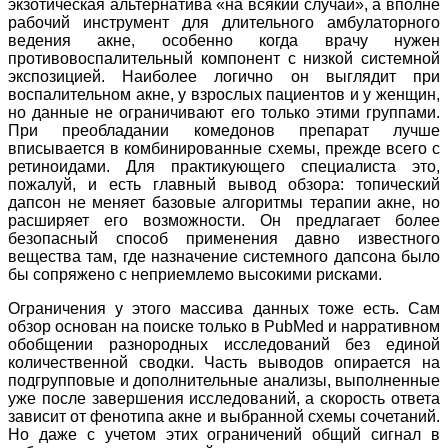
экзотическая альтернатива «на всякий случай», а вполне
рабочий инструмент для длительного амбулаторного
ведения акне, особенно когда врачу нужен
противовоспалительный компонент с низкой системной
экспозицией. Наиболее логично он выглядит при
воспалительном акне, у взрослых пациентов и у женщин,
но данные не ограничивают его только этими группами.
При преобладании комедонов препарат лучше
вписывается в комбинированные схемы, прежде всего с
ретиноидами. Для практикующего специалиста это,
пожалуй, и есть главный вывод обзора: топический
дапсон не меняет базовые алгоритмы терапии акне, но
расширяет его возможности. Он предлагает более
безопасный способ применения давно известного
вещества там, где назначение системного дапсона было
бы сопряжено с неприемлемо высокими рисками.
Ограничения у этого массива данных тоже есть. Сам
обзор основан на поиске только в PubMed и нарративном
обобщении разнородных исследований без единой
количественной сводки. Часть выводов опирается на
подгрупповые и дополнительные анализы, выполненные
уже после завершения исследований, а скорость ответа
зависит от фенотипа акне и выбранной схемы сочетаний.
Но даже с учетом этих ограничений общий сигнал в