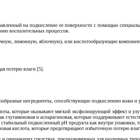
правленный на подкисление ее поверхности с помощью специаль
нию воспалительных процессов.
очную, лимонную, яблочную), или кислотообразующие компонен
я потерю влаги [5].
нообразные ингредиенты, способствующие подкислению кожи и у
ислоты, которые оказывают мягкий эксфолиирующий эффект и ул
к глутаминовая и аспарагиновая, которые поддерживают естест
стабильный подкисленный pH продукта как внутри упаковки, та
новая кислота, которые предотвращают избыточную потерю влаг
ах и очищающих средствах, предназначенных для различных тип