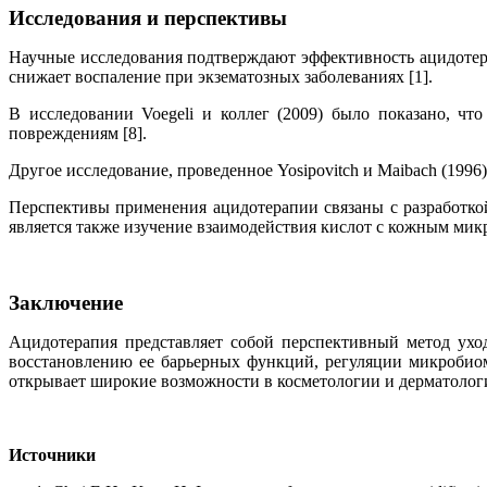
Исследования и перспективы
Научные исследования подтверждают эффективность ацидотера
снижает воспаление при экзематозных заболеваниях [1].
В исследовании Voegeli и коллег (2009) было показано, ч
повреждениям [8].
Другое исследование, проведенное Yosipovitch и Maibach (199
Перспективы применения ацидотерапии связаны с разработк
является также изучение взаимодействия кислот с кожным ми
Заключение
Ацидотерапия представляет собой перспективный метод ухо
восстановлению ее барьерных функций, регуляции микробио
открывает широкие возможности в косметологии и дерматолог
Источники