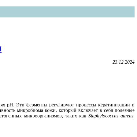
И
23.12.2024
иях pH. Эти ферменты регулируют процессы кератинизации и
ивность микробиома кожи, который включает в себя полезные
патогенных микроорганизмов, таких как
Staphylococcus aureus
,