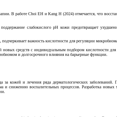
пии. В работе Choi EH и Kang H (2024) отмечается, что восст
то поддержание слабокислого pH кожи предотвращает ухудше
6), подчеркивает важность кислотности для регуляции микробиом
ой новых средств с индивидуальным подбором кислотности для
кробиомом и долгосрочного влияния на барьерные функции.
да за кожей и лечения ряда дерматологических заболеваний. 
ма и снижению воспалительных процессов. Разработка новых т
ии.