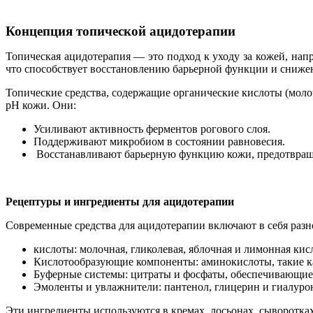
Концепция топической ацидотерапии
Топическая ацидотерапия — это подход к уходу за кожей, на
что способствует восстановлению барьерной функции и сниже
Топические средства, содержащие органические кислоты (мол
pH кожи. Они:
Усиливают активность ферментов рогового слоя.
Поддерживают микробиом в состоянии равновесия.
Восстанавливают барьерную функцию кожи, предотвраща
Рецептуры и ингредиенты для ацидотерапии
Современные средства для ацидотерапии включают в себя раз
кислоты: молочная, гликолевая, яблочная и лимонная к
Кислотообразующие компоненты: аминокислоты, такие ка
Буферные системы: цитраты и фосфаты, обеспечивающие 
Эмоленты и увлажнители: пантенол, глицерин и гиалуро
Эти ингредиенты используются в кремах, лосьонах, сыворотк