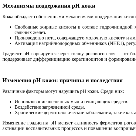
Механизмы поддержания pH кожи
Кожа обладает собственными механизмами поддержания кислот
Свободные жирные кислоты в составе гидролипидной м
сальных желез.
Производство пота, содержащего молочную кислоту и ами
Активация натрий/водородных обменников (NHE1), регул
Градиент pH варьируется через толщу рогового слоя — от бол
поддерживает дифференциацию кератиноцитов и формирование
Изменения pH кожи: причины и последствия
Различные факторы могут нарушить pH кожи. Среди них:
Использование щелочных мыл и очищающих средств.
Воздействие загрязненной среды.
Хронические дерматологические заболевания, такие как 
Изменение градиента pH меняет активность ферментов рого
активации воспалительных процессов и повышения восприимч