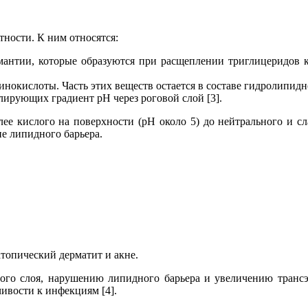
ности. К ним относятся:
антии, которые образуются при расщеплении триглицеридов 
нокислоты. Часть этих веществ остается в составе гидролипидн
ирующих градиент pH через роговой слой [3].
ее кислого на поверхности (рН около 5) до нейтрального и сл
 липидного барьера.
атопический дерматит и акне.
вого слоя, нарушению липидного барьера и увеличению трансэ
ивости к инфекциям [4].