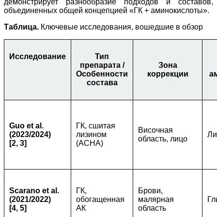
демонстрирует разнообразие подходов и составов,
объединенных общей концепцией «ГК + аминокислоты».
Таблица.
Ключевые исследования, вошедшие в обзор
Исследование
Тип
препарата /
Зона
Особенности
коррекции
а
состава
Guo et al.
ГК, сшитая
Височная
(2023/2024)
лизином
Ли
область, лицо
[2, 3]
(ACHA)
Scarano et al.
ГК,
Брови,
(2021/2022)
обогащенная
малярная
Гл
[4, 5]
АК
область