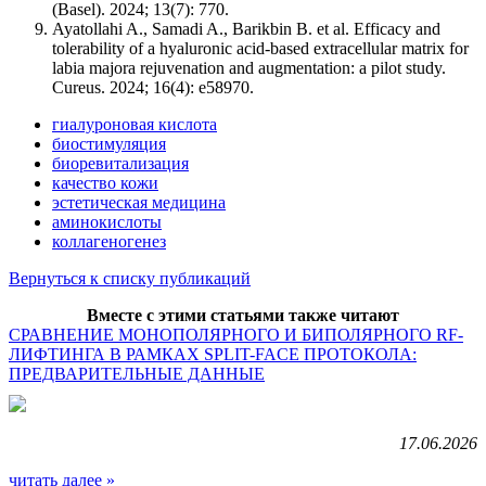
(Basel). 2024; 13(7): 770.
Ayatollahi A., Samadi A., Barikbin B. et al. Efficacy and
tolerability of a hyaluronic acid-based extracellular matrix for
labia majora rejuvenation and augmentation: a pilot study.
Cureus. 2024; 16(4): e58970.
гиалуроновая кислота
биостимуляция
биоревитализация
качество кожи
эстетическая медицина
аминокислоты
коллагеногенез
Вернуться к списку публикаций
Вместе с этими статьями также читают
СРАВНЕНИЕ МОНОПОЛЯРНОГО И БИПОЛЯРНОГО RF-
ЛИФТИНГА В РАМКАХ SPLIT-FACE ПРОТОКОЛА:
ПРЕДВАРИТЕЛЬНЫЕ ДАННЫЕ
17.06.2026
читать далее »