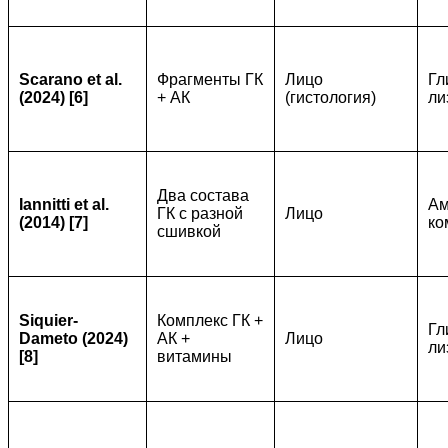
Scarano et al.
Фрагменты ГК
Лицо
Гл
(2024) [6]
+ АК
(гистология)
ли
Два состава
Iannitti et al.
Ам
ГК с разной
Лицо
(2014) [7]
ко
сшивкой
Siquier-
Комплекс ГК +
Гл
Dameto (2024)
АК +
Лицо
ли
[8]
витамины