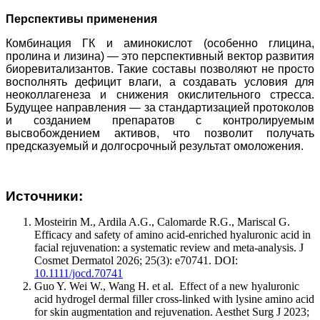
Перспективы применения
Комбинация ГК и аминокислот (особенно глицина,
пролина и лизина) — это перспективный вектор развития
биоревитализантов. Такие составы позволяют не просто
восполнять дефицит влаги, а создавать условия для
неоколлагенеза и снижения окислительного стресса.
Будущее направления — за стандартизацией протоколов
и созданием препаратов с контролируемым
высвобождением активов, что позволит получать
предсказуемый и долгосрочный результат омоложения.
Источники:
Mosteirin M., Ardila A.G., Calomarde R.G., Mariscal G.
Efficacy and safety of amino acid-enriched hyaluronic acid in
facial rejuvenation: a systematic review and meta-analysis. J
Cosmet Dermatol 2026; 25(3): e70741. DOI:
10.1111/jocd.70741
Guo Y. Wei W., Wang H. et al.
Effect of a new hyaluronic
acid hydrogel dermal filler cross-linked with lysine amino acid
for skin augmentation and rejuvenation. Aesthet Surg J 2023;