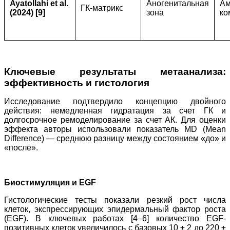
Ayatollahi et al.
Аногенитальная
Ам
ГК-матрикс
(2024) [9]
зона
ко
Ключевые результаты метаанализа:
эффективность и гистология
Исследование подтвердило концепцию двойного
действия: немедленная гидратация за счет ГК и
долгосрочное ремоделирование за счет АК. Для оценки
эффекта авторы использовали показатель MD (Mean
Difference) — среднюю разницу между состоянием «до» и
«после».
Биостимуляция и EGF
Гистологические тесты показали резкий рост числа
клеток, экспрессирующих эпидермальный фактор роста
(EGF). В ключевых работах [4–6] количество EGF-
позитивных клеток увеличилось с базовых 10 ± 2 до 220 ±