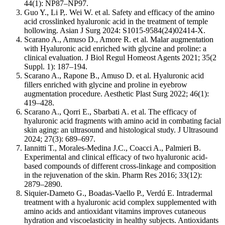
44(1): NP87–NP97.
Guo Y., Li P,. Wei W. et al. Safety and efficacy of the amino
acid crosslinked hyaluronic acid in the treatment of temple
hollowing. Asian J Surg 2024: S1015-9584(24)02414-X.
Scarano A., Amuso D., Amore R. et al. Malar augmentation
with Hyaluronic acid enriched with glycine and proline: a
clinical evaluation. J Biol Regul Homeost Agents 2021; 35(2
Suppl. 1): 187–194.
Scarano A., Rapone B., Amuso D. et al. Hyaluronic acid
fillers enriched with glycine and proline in eyebrow
augmentation procedure. Aesthetic Plast Surg 2022; 46(1):
419–428.
Scarano A., Qorri E., Sbarbati A. et al. The efficacy of
hyaluronic acid fragments with amino acid in combating facial
skin aging: an ultrasound and histological study. J Ultrasound
2024; 27(3): 689–697.
Iannitti T., Morales-Medina J.C., Coacci A., Palmieri B.
Experimental and clinical efficacy of two hyaluronic acid-
based compounds of different cross-linkage and composition
in the rejuvenation of the skin. Pharm Res 2016; 33(12):
2879–2890.
Siquier-Dameto G., Boadas-Vaello P., Verdú E. Intradermal
treatment with a hyaluronic acid complex supplemented with
amino acids and antioxidant vitamins improves cutaneous
hydration and viscoelasticity in healthy subjects. Antioxidants