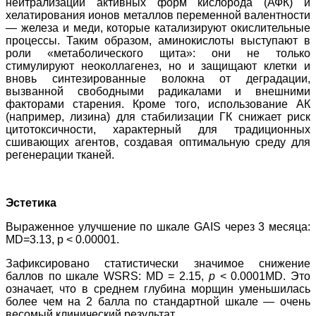
нейтрализации активных форм кислорода (АФК) и
хелатирования ионов металлов переменной валентности
— железа и меди, которые катализируют окислительные
процессы. Таким образом, аминокислоты выступают в
роли «метаболического щита»: они не только
стимулируют неоколлагенез, но и защищают клетки и
вновь синтезированные волокна от деградации,
вызванной свободными радикалами и внешними
факторами старения. Кроме того, использование АК
(например, лизина) для стабилизации ГК снижает риск
цитотоксичности, характерный для традиционных
сшивающих агентов, создавая оптимальную среду для
регенерации тканей.
Эстетика
Выраженное улучшение по шкале GAIS через 3 месяца:
MD=3.13, p < 0.00001.
Зафиксировано статистически значимое снижение
баллов по шкале WSRS: MD = 2.15,
p
< 0.0001MD. Это
означает, что в среднем глубина морщин уменьшилась
более чем на 2 балла по стандартной шкале — очень
весомый клинический результат.