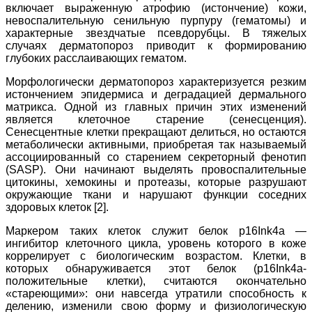
включает выраженную атрофию (истончение) кожи,
невоспалительную сенильную пурпуру (гематомы) и
характерные звездчатые псевдорубцы. В тяжелых
случаях дерматопороз приводит к формированию
глубоких расслаивающих гематом.
Морфологически дерматопороз характеризуется резким
истончением эпидермиса и деградацией дермального
матрикса. Одной из главных причин этих изменений
является клеточное старение (сенесценция).
Сенесцентные клетки прекращают делиться, но остаются
метаболически активными, приобретая так называемый
ассоциированный со старением секреторный фенотип
(SASP). Они начинают выделять провоспалительные
цитокины, хемокины и протеазы, которые разрушают
окружающие ткани и нарушают функции соседних
здоровых клеток [2].
Маркером таких клеток служит белок p16Ink4a —
ингибитор клеточного цикла, уровень которого в коже
коррелирует с биологическим возрастом. Клетки, в
которых обнаруживается этот белок (p16Ink4a-
положительные клетки), считаются окончательно
«стареющими»: они навсегда утратили способность к
делению, изменили свою форму и физиологическую