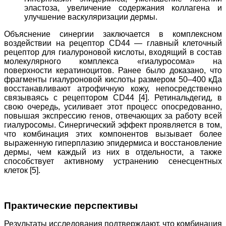
эластоза, увеличение содержания коллагена и
улучшение васкуляризации дермы.
Объяснение синергии заключается в комплексном
воздействии на рецептор CD44 — главный клеточный
рецептор для гиалуроновой кислоты, входящий в состав
молекулярного комплекса «гиалуросома» на
поверхности кератиноцитов. Ранее было доказано, что
фрагменты гиалуроновой кислоты размером 50–400 кДа
восстанавливают атрофичную кожу, непосредственно
связываясь с рецептором CD44 [4]. Ретинальдегид, в
свою очередь, усиливает этот процесс опосредованно,
повышая экспрессию генов, отвечающих за работу всей
гиалуросомы. Синергический эффект проявляется в том,
что комбинация этих компонентов вызывает более
выраженную гиперплазию эпидермиса и восстановление
дермы, чем каждый из них в отдельности, а также
способствует активному устранению сенесцентных
клеток [5].
Практические перспективы
Результаты исследования подтверждают, что комбинация