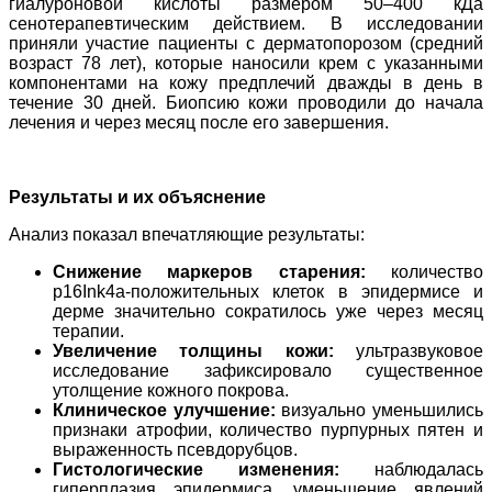
гиалуроновой кислоты размером 50–400 кДа
сенотерапевтическим действием. В исследовании
приняли участие пациенты с дерматопорозом (средний
возраст 78 лет), которые наносили крем с указанными
компонентами на кожу предплечий дважды в день в
течение 30 дней. Биопсию кожи проводили до начала
лечения и через месяц после его завершения.
Результаты и их объяснение
Анализ показал впечатляющие результаты:
Снижение маркеров старения:
количество
p16Ink4a-положительных клеток в эпидермисе и
дерме значительно сократилось уже через месяц
терапии.
Увеличение толщины кожи:
ультразвуковое
исследование зафиксировало существенное
утолщение кожного покрова.
Клиническое улучшение:
визуально уменьшились
признаки атрофии, количество пурпурных пятен и
выраженность псевдорубцов.
Гистологические изменения:
наблюдалась
гиперплазия эпидермиса, уменьшение явлений