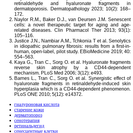
retinaldehyde and hyaluronate fragments in
dermatoporosis. Dermatopathology 2023; 10(2): 168–
172.
Naylor R.M., Baker D.J., van Deursen J.M. Senescent
cells: a novel therapeutic target for aging and age-
related diseases. Clin Pharmacol Ther 2013; 93(1):
105–116.
Justice J.N., Nambiar A.M., Tchkonia T et al. Senolytics
in idiopathic pulmonary fibrosis: results from a first-in-
human, open-label, pilot study. EBioMedicine 2019; 40:
554–563.
Kaya G., Tran C., Sorg O. et al. Hyaluronate fragments
reverse skin atrophy by a CD44-dependent
mechanism. PLoS Med 2006; 3(12): e493.
Barnes L., Tran C., Sorg O. et al. Synergistic effect of
hyaluronate fragments in retinaldehyde-induced skin
hyperplasia which is a CD44-dependent phenomenon.
PLoS ONE 2010; 5(12): e14372.
гиалуроновая кислота
старение кожи
дерматопороз
сенотерапия
ретинальдегид
сенесцентные клетки