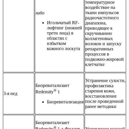
температурное
воздействие на
ткани импульсов
либо
радиочастотного
Игольчатый RF-
диапазона,
лифтинг (нижней
приводящее к
трети лица) в
скручиванию
областях с
коллагеновых
избытком
волокон и запуску
кожного лоскута
репаративных
процессов в
подкожно-жировой
клетчатке
Устранение сухости,
Биоревитализант
профилактика
®
старения кожи,
Redensity
1
3-я нед
восстановление
после проведенной
Биоревитализация
ранее методики
Биоревитализант
®
Укрепление кожной