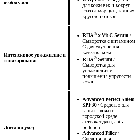
особых зон
для кожи век и вокруг
глаз от морщин, темных
кругов и отеков
®
RHA
x
Vit
C
Serum
/
Сыворотка с витамином
С для улучшения
качества кожи
Интенсивное увлажнение и
®
RHA
Serum
/
тонизирование
Сыворотка для
увлажнения и
повышения упругости
кожи
Advanced Perfect Shield
SPF30
/ Средство для
защиты кожи в
городской среде —
антиоксидант, anti-
Дневной уход
pollution
Advanced Filler
/
Средство для