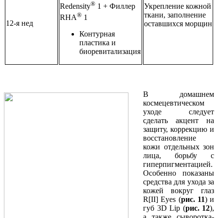
®
Укрепление кожной
Redensity
1 + Филлер
ткани, заполнение
®
RHA
1
12-я нед
оставшихся морщин
Контурная
пластика и
биоревитализация
В домашнем
космецевтическом
уходе следует
сделать акцент на
защиту, коррекцию и
восстановление
кожи отдельных зон
лица, борьбу с
гиперпигментацией.
Особенно показаны
средства для ухода за
кожей вокруг глаз
R[II] Eyes (
рис. 11
) и
губ 3D Lip (
рис. 12
),
а также сыворотка-