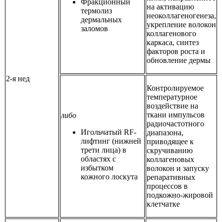
Фракционный
на активацию
термолиз
неоколлагеногенеза,
дермальных
укрепление волокон
заломов
коллагенового
каркаса, синтез
факторов роста и
обновление дермы
2-я нед
Контролируемое
температурное
воздействие на
ткани импульсов
либо
радиочастотного
Игольчатый RF-
диапазона,
лифтинг (нижней
приводящее к
трети лица) в
скручиванию
областях с
коллагеновых
избытком
волокон и запуску
кожного лоскута
репаративных
процессов в
подкожно-жировой
клетчатке