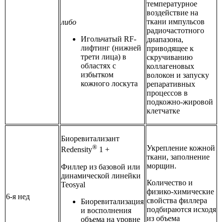
температурное
воздействие на
ткани импульсов
либо
радиочастотного
Игольчатый RF-
диапазона,
лифтинг (нижней
приводящее к
трети лица) в
скручиванию
областях с
коллагеновых
избытком
волокон и запуску
кожного лоскута
репаративных
процессов в
подкожно-жировой
клетчатке
Биоревитализант
®
Укрепление кожной
Redensity
1 +
ткани, заполнение
морщин.
Филлер из базовой или
динамической линейки
Количество и
Teosyal
физико-химические
6-я нед
свойства филлера
Биоревитализация
подбираются исходя
и восполнения
из объема
объема на уровне