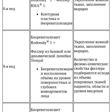
Redensity
1 + Филлер
ткани, заполнение
®
RHA
1
6-я нед
морщин
Контурная
пластика и
биоревитализация
Биоревитализант
®
Укрепление кожной
Redensity
1 +
ткани, заполнение
морщин.
Филлер из базовой или
динамической линейки
Количество и
Teosyal
физико-химические
9-я нед
свойства филлера
Биоревитализация
подбираются исходя
и восполнения
из объема
объема на уровне
покровных тканей
поверхностных и
пациента, области и
глубоких
уровня введения
компартментов
лица
Биоревитализант