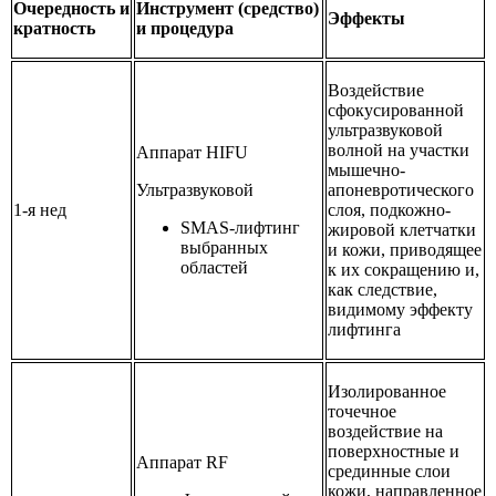
Очередность и
Инструмент (средство)
Эффекты
кратность
и процедура
Воздействие
сфокусированной
ультразвуковой
волной на участки
Аппарат HIFU
мышечно-
Ультразвуковой
апоневротического
1-я нед
слоя, подкожно-
SMAS-лифтинг
жировой клетчатки
выбранных
и кожи, приводящее
областей
к их сокращению и,
как следствие,
видимому эффекту
лифтинга
Изолированное
точечное
воздействие на
поверхностные и
Аппарат RF
срединные слои
кожи, направленное