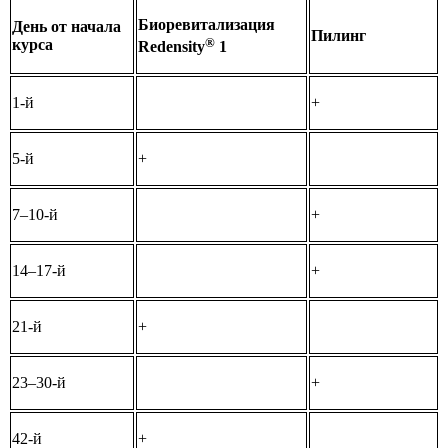
Биоревитализация
День от начала
Пилинг
®
курса
Redensity
1
1-й
+
5-й
+
7–10-й
+
14–17-й
+
21-й
+
23–30-й
+
42-й
+