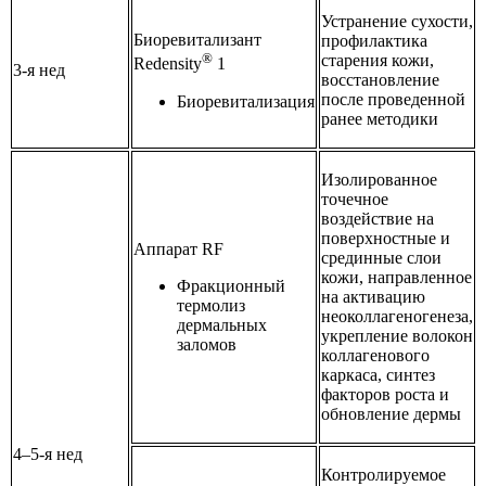
Устранение сухости,
Биоревитализант
профилактика
®
старения кожи,
Redensity
1
3-я нед
восстановление
после проведенной
Биоревитализация
ранее методики
Изолированное
точечное
воздействие на
поверхностные и
Аппарат RF
срединные слои
кожи, направленное
Фракционный
на активацию
термолиз
неоколлагеногенеза,
дермальных
укрепление волокон
заломов
коллагенового
каркаса, синтез
факторов роста и
обновление дермы
4–5-я нед
Контролируемое