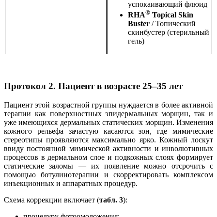
успокаивающий флюид
®
RHA
Topical
Skin
Buster
/ Топический
скинбустер (стерильный
гель)
Протокол 2. Пациент в возрасте 25–35 лет
Пациент этой возрастной группы нуждается в более активной
терапии как поверхностных эпидермальных морщин, так и
уже имеющихся дермальных статических морщин. Изменения
кожного рельефа зачастую касаются зон, где мимические
стереотипы проявляются максимально ярко. Кожный лоскут
ввиду постоянной мимической активности и инволютивных
процессов в дермальном слое и подкожных слоях формирует
статические заломы — их появление можно отсрочить с
помощью ботулинотерапии и скорректировать комплексом
инъекционных и аппаратных процедур.
Схема коррекции включает (
табл. 3
):
процедуру фотоомоложения;