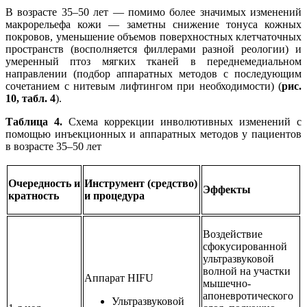
В возрасте 35–50 лет — помимо более значимых изменений
макрорельефа кожи — заметны снижение тонуса кожных
покровов, уменьшение объемов поверхностных клетчаточных
пространств (восполняется филлерами разной реологии) и
умеренный птоз мягких тканей в переднемедиальном
направлении (подбор аппаратных методов с последующим
сочетанием с нитевым лифтингом при необходимости) (
рис.
10, табл. 4
).
Таблица 4.
Схема коррекции инволютивных изменений с
помощью инъекционных и аппаратных методов у пациентов
в возрасте 35–50 лет
Очередность и
Инструмент (средство)
Эффекты
кратность
и процедура
Воздействие
сфокусированной
ультразвуковой
волной на участки
Аппарат
HIFU
мышечно-
апоневротического
Ультразвуковой