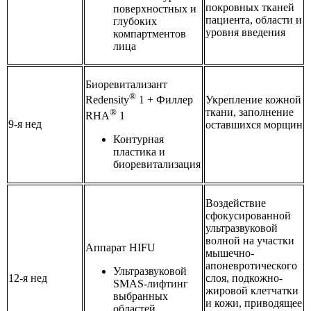
покровных тканей
поверхностных и
пациента, области и
глубоких
уровня введения
компартментов
лица
Биоревитализант
®
Укрепление кожной
Redensity
1 + Филлер
ткани, заполнение
®
RHA
1
9-я нед
оставшихся морщин
Контурная
пластика и
биоревитализация
Воздействие
сфокусированной
ультразвуковой
волной на участки
Аппарат HIFU
мышечно-
апоневротического
Ультразвуковой
12-я нед
слоя, подкожно-
SMAS-лифтинг
жировой клетчатки
выбранных
и кожи, приводящее
областей