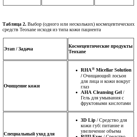
Таблица 2.
Выбор (одного или нескольких) космецевтических
средств Teoxane исходя из типа кожи пациента
Космецевтические продукты
Этап / Задача
Teoxane
®
RHA
Micellar
Solution
/
Очищающий лосьон
для лица и кожи вокруг
Очищение кожи
глаз
AHA
Cleansing
Gel
/
Гель для умывания с
фруктовыми кислотами
3D Lip
/ Средство для
кожи губ: питание и
увеличение объема
Специальный уход для
R[II] Eyes
/ Средство