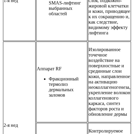
1-я нед
слоя, подкожно-
SMAS-лифтинг
жировой клетчатки
выбранных
и кожи, приводящее
областей
к их сокращению и,
как следствие,
видимому эффекту
лифтинга
Изолированное
точечное
воздействие на
поверхностные и
Аппарат RF
срединные слои
кожи, направленное
Фракционный
на активацию
термолиз
неоколлагеногенеза,
дермальных
укрепление волокон
заломов
коллагенового
каркаса, синтез
факторов роста и
обновление дермы
2-я нед
Контролируемое