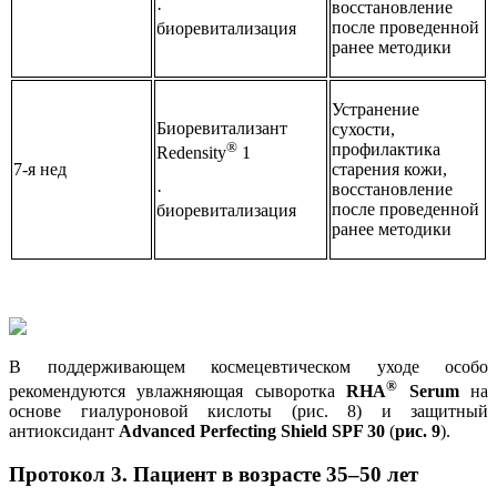
восстановление
·
после проведенной
биоревитализация
ранее методики
Устранение
Биоревитализант
сухости,
®
профилактика
Redensity
1
7-я нед
старения кожи,
восстановление
·
после проведенной
биоревитализация
ранее методики
В поддерживающем космецевтическом уходе особо
®
рекомендуются увлажняющая сыворотка
RHA
Serum
на
основе гиалуроновой кислоты (рис. 8) и защитный
антиоксидант
Advanced Perfecting Shield SPF 30
(
рис. 9
).
Протокол 3. Пациент в возрасте 35–50 лет