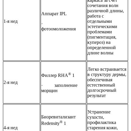
каркаса за счет
сочетания волн
различной длины,
Аппарат IPL
работа с
1-я нед
отдельными
·
эстетическими
фотоомоложения
проблемами
(пигментация,
купероз) на
определенной
длине волны
Легко встраивается
®
в структуру дермы,
Филлер RHA
1
обеспечивая
2-я нед
естественный
· заполнение
долгосрочный
морщин
результат
Устранение
Биоревитализант
сухости,
®
профилактика
Redensity
1
4-я нед
старения кожи,